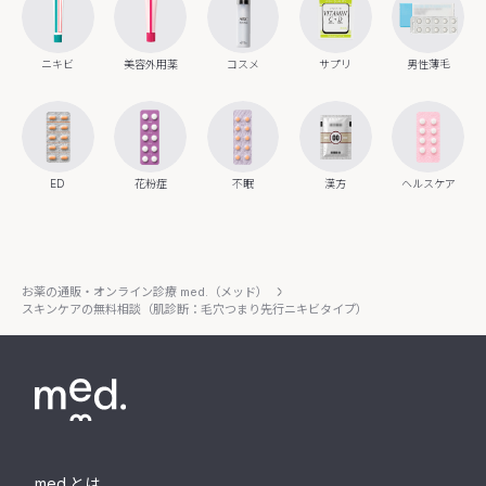
ニキビ
美容外用薬
コスメ
サプリ
男性薄毛
ED
花粉症
不眠
漢方
ヘルスケア
お薬の通販・オンライン診療 med.（メッド）
スキンケアの無料相談（肌診断：毛穴つまり先行ニキビタイプ）
med.とは