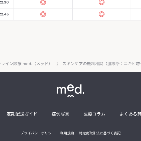
22:30
22:45
ライン診療 med.（メッド）
スキンケアの無料相談（肌診断：ニキビ跡
定期配送ガイド
症例写真
医療コラム
よくある
プライバシーポリシー
利用規約
特定商取引法に基づく表記