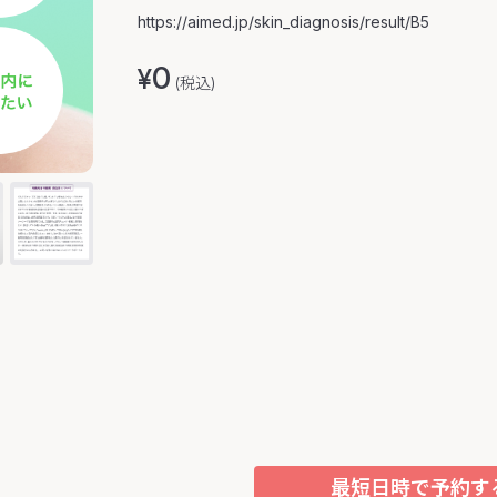
https://aimed.jp/skin_diagnosis/result/B5
0
¥
(税込)
最短日時で予約す