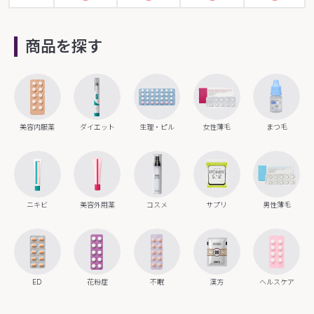
商品を探す
美容内服薬
ダイエット
生理・ピル
女性薄毛
まつ毛
ニキビ
美容外用薬
コスメ
サプリ
男性薄毛
ED
花粉症
不眠
漢方
ヘルスケア