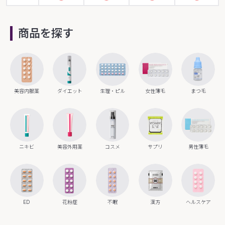
商品を探す
美容内服薬
ダイエット
生理・ピル
女性薄毛
まつ毛
ニキビ
美容外用薬
コスメ
サプリ
男性薄毛
ED
花粉症
不眠
漢方
ヘルスケア