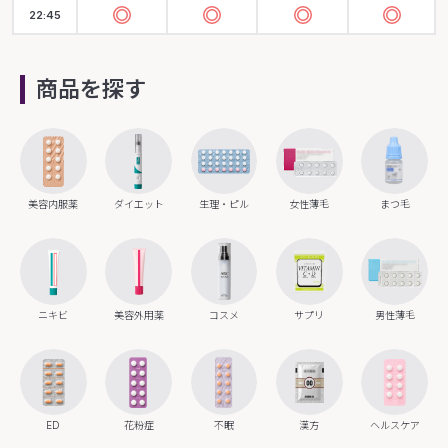
22:45
商品を探す
美容内服薬
ダイエット
生理・ピル
女性薄毛
まつ毛
ニキビ
美容外用薬
コスメ
サプリ
男性薄毛
ED
花粉症
不眠
漢方
ヘルスケア