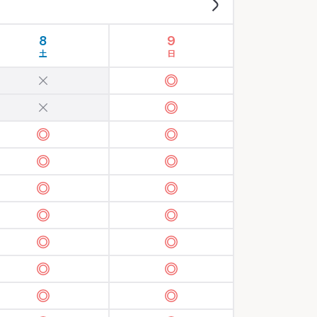
8
9
土
日