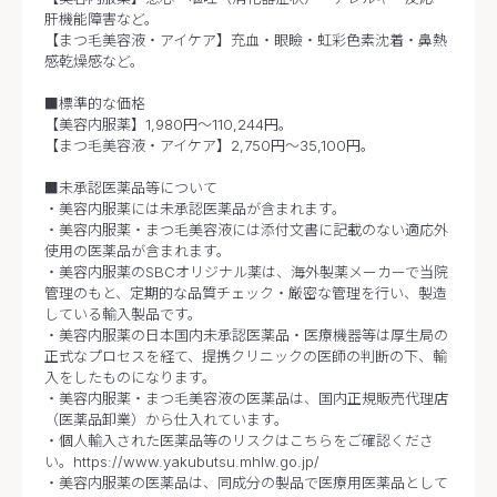
肝機能障害など。
【まつ毛美容液・アイケア】充血・眼瞼・虹彩色素沈着・鼻熱
感乾燥感など。
■標準的な価格
【美容内服薬】1,980円～110,244円。
【まつ毛美容液・アイケア】2,750円～35,100円。
■未承認医薬品等について
・美容内服薬には未承認医薬品が含まれます。
・美容内服薬・まつ毛美容液には添付文書に記載のない適応外
使用の医薬品が含まれます。
・美容内服薬のSBCオリジナル薬は、海外製薬メーカーで当院
管理のもと、定期的な品質チェック・厳密な管理を行い、製造
している輸入製品です。
・美容内服薬の日本国内未承認医薬品・医療機器等は厚生局の
正式なプロセスを経て、提携クリニックの医師の判断の下、輸
入をしたものになります。
・美容内服薬・まつ毛美容液の医薬品は、国内正規販売代理店
（医薬品卸業）から仕入れています。
・個人輸入された医薬品等のリスクはこちらをご確認くださ
い。https://www.yakubutsu.mhlw.go.jp/
・美容内服薬の医薬品は、同成分の製品で医療用医薬品として