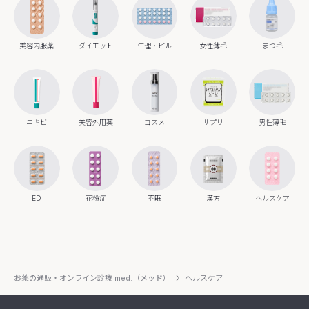
美容内服薬
ダイエット
生理・ピル
女性薄毛
まつ毛
ニキビ
美容外用薬
コスメ
サプリ
男性薄毛
ED
花粉症
不眠
漢方
ヘルスケア
お薬の通販・オンライン診療 med.（メッド）
ヘルスケア