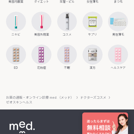
美容内服薬
ダイエット
生理・ピル
女性薄毛
まつ毛
ニキビ
美容外用薬
コスメ
サプリ
男性薄毛
ED
花粉症
不眠
漢方
ヘルスケア
お薬の通販・オンライン診療 med.（メッド）
ドクターズコスメ
ゼオスキンヘルス