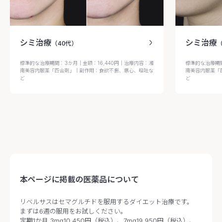
シミ治療
シミ治療
（40代）
標準的な治療期間：3か月｜金額：16,440円｜治療内容：湘
標準的な治療期間
南美容内服薬「四合剤」｜副作用：食欲不振、悪心、嘔吐な
南美容内服薬「
ど
ど
本ページに掲載の医薬品について
リベルサスはセマグルチドを服用するダイエット治療です。
まずは6週の服用をお試しください。
定期1か月 3mg10,450円（税込）、7mg19,950円（税込）、