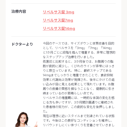
治療内容
リベルサス錠 3mg
リベルサス錠7mg
リベルサス錠14mg
今回のケースでは、サイズダウンと体質改善を目的
ドクターより
として、リベルサスを「3mg」「7mg」「14mg」
と1か月ごとに段階を踏んで増量する、非常に理想的
なステップアップ治療を行いました。
処置前と比較すると、3か月後では、お腹周りの脂
肪が劇的に減少し、くびれのラインが非常にはっき
りと際立っています。 特に、最終ステップである
14mgまでしっかりと増量できたことで、食欲抑制
効果と代謝向上効果が発揮され、後半にかけての追
い込みが目に見える成果として現れています。お腹
周りの皮膚の質感を損なうことなく、健康的に引き
締まっているのが素晴らしい点です。
リベルサスの増量期には、一時的な体調の変化を感
じる方も多いですが、3か月間計画通りに継続され
た患者様の努力が、この劇的な変化を後押ししまし
た。
現在は理想に近いスタイルまで到達されている状態
です。今後はこの良好なコンディションを維持し、
リバウンドしにくい体づくりを定着させていきまし