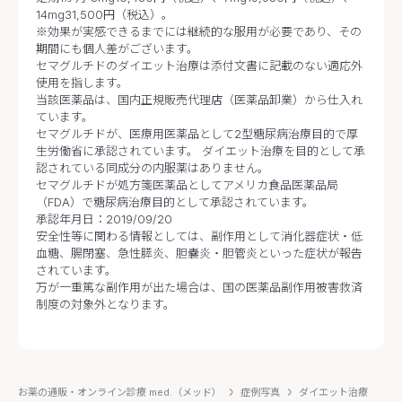
14mg31,500円（税込）。
※効果が実感できるまでには継続的な服用が必要であり、その
期間にも個人差がございます。
セマグルチドのダイエット治療は添付文書に記載のない適応外
使用を指します。
当該医薬品は、国内正規販売代理店（医薬品卸業）から仕入れ
ています。
セマグルチドが、医療用医薬品として2型糖尿病治療目的で厚
生労働省に承認されています。 ダイエット治療を目的として承
認されている同成分の内服薬はありません。
セマグルチドが処方箋医薬品としてアメリカ食品医薬品局
（FDA）で糖尿病治療目的として承認されています。
承認年月日：2019/09/20
安全性等に関わる情報としては、副作用として消化器症状・低
血糖、腸閉塞、急性膵炎、胆嚢炎・胆管炎といった症状が報告
されています。
万が一重篤な副作用が出た場合は、国の医薬品副作用被害救済
制度の対象外となります。
お薬の通販・オンライン診療 med.（メッド）
症例写真
ダイエット治療