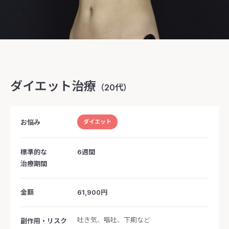
ダイエット治療
（20代）
お悩み
ダイエット
標準的な
6週間
治療期間
金額
61,900円
吐き気、嘔吐、下痢など
副作用・リスク