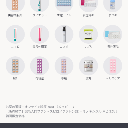
美容内服薬
ダイエット
生理・ピル
女性薄毛
まつ毛
ニキビ
美容外用薬
コスメ
サプリ
男性薄毛
ED
花粉症
不眠
漢方
ヘルスケア
お薬の通販・オンライン診療 med.（メッド）
【販売終了】発毛入門プラン - スピロノラクトン(S)・ミノキシジル(ML) 3か月
初回限定価格