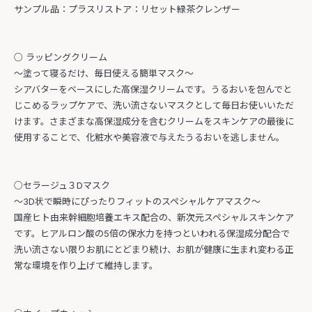
サンプル品：プラスリストア：リセット緑茶クレンザー
○ ラッピングクリーム
～塗って寝るだけ、毎日使える簡単マスク～
シアバターをベースにした高保湿クリームです。うるおいを包んでと
じこめるラップケアで、洗い流さないマスクとして毎日お使いいただ
けます。さまざまな高保湿成分を含むクリームをスキンケアの最後に
使用することで、化粧水や美容液で与えたうるおいを逃しません。
○セラージュ３Dマスク
～3D状で瞬時にぴったりフィットのスペシャルケアマスク～
国産ヒト由来幹細胞培養エキス配合の、新次元スペシャルスキンケア
です。ヒアルロン酸の5倍の保水力を持つといわれる保湿成分配合で
洗い流さない限りお肌にとどまり続け、お肌が健康に生まれ変わる正
常な環境を作り上げて維持します。