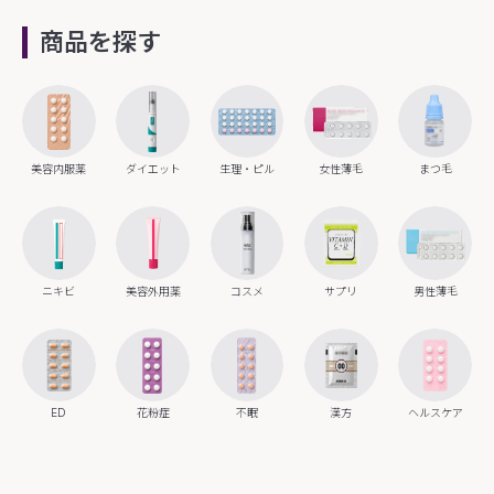
商品を探す
美容内服薬
ダイエット
生理・ピル
女性薄毛
まつ毛
ニキビ
美容外用薬
コスメ
サプリ
男性薄毛
ED
花粉症
不眠
漢方
ヘルスケア