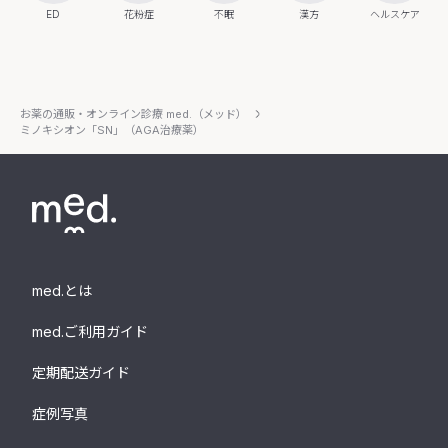
ED
花粉症
不眠
漢方
ヘルスケア
お薬の通販・オンライン診療 med.（メッド）
ミノキシオン「SN」（AGA治療薬）
med.とは
med.ご利用ガイド
定期配送ガイド
症例写真