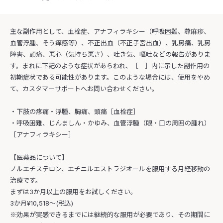
主な副作用として、血栓症、アナフィラキシー（呼吸困難、蕁麻疹、
血管浮腫、そう痒感等）、不正出血（不正子宮出血）、乳房痛、乳房
障害、頭痛、悪心（気持ち悪さ）、吐き気、嘔吐などの報告がありま
す。まれに下記のような症状があらわれ、［ ］内に示した副作用の
初期症状である可能性があります。このような場合には、使用をやめ
て、カスタマーサポートへお問い合わせください。
・下肢の疼痛・浮腫、胸痛、頭痛［血栓症］
・呼吸困難、じんましん・かゆみ、血管浮腫（眼・口の周囲の腫れ）
［アナフィラキシー］
【医薬品について】
ノルエチステロン、エチニルエストラジオールを服用する月経移動の
治療です。
まずは3か月以上の服用をお試しください。
3か月¥10,518〜(税込)
※効果が実感できるまでには継続的な服用が必要であり、その期間に