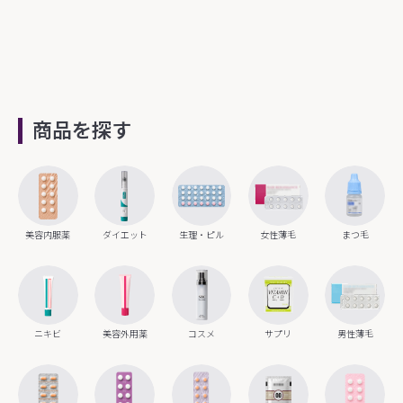
商品を探す
美容内服薬
ダイエット
生理・ピル
女性薄毛
まつ毛
ニキビ
美容外用薬
コスメ
サプリ
男性薄毛