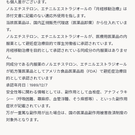
も個人差がございます。
ノルエチステロン、エチニルエストラジオールの『月経移動治療』は
添付文書に記載のない適応外使用を指します。
当該医薬品は、国内正規販売代理店（医薬品卸業）から仕入れていま
す。
ノルエチステロン、エチニルエストラジオールが、医療用医薬品の内
服薬として避妊症治療目的で厚生労働省に承認されています。
月経移動治療を目的として承認されている同成分の内服薬はありませ
ん。
同成分である内服薬のノルエチステロン、エチニルエストラジオール
が処方箋医薬品としてアメリカ食品医薬品局（FDA）で避妊症治療目
的として承認されています
承認年月日：1989/12/7
安全性等に関わる情報としては、副作用として血栓症、アナフィラキ
シー（呼吸困難、蕁麻疹、血管浮腫、そう痒感等）、といった副作用
症状が記載されています。
万が一重篤な副作用が出た場合は、国の医薬品副作用被害救済制度の
対象外となります。