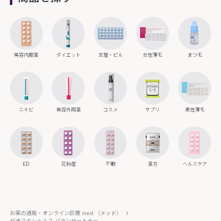
美容内服薬
ダイエット
生理・ピル
女性薄毛
まつ毛
ニキビ
美容外用薬
コスメ
サプリ
男性薄毛
ED
花粉症
不眠
漢方
ヘルスケア
お薬の通販・オンライン診療 med.（メッド）