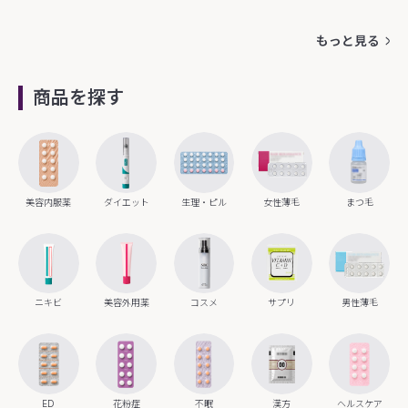
もっと見る
商品を探す
美容内服薬
ダイエット
生理・ピル
女性薄毛
まつ毛
ニキビ
美容外用薬
コスメ
サプリ
男性薄毛
ED
花粉症
不眠
漢方
ヘルスケア