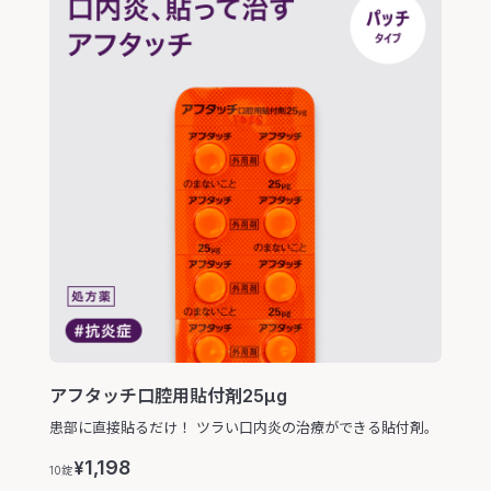
アフタッチ口腔用貼付剤25μg
患部に直接貼るだけ！ ツラい口内炎の治療ができる貼付剤。
1,198
¥
10錠