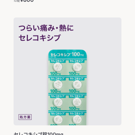
¥
10錠
セレコキシブ錠100mg