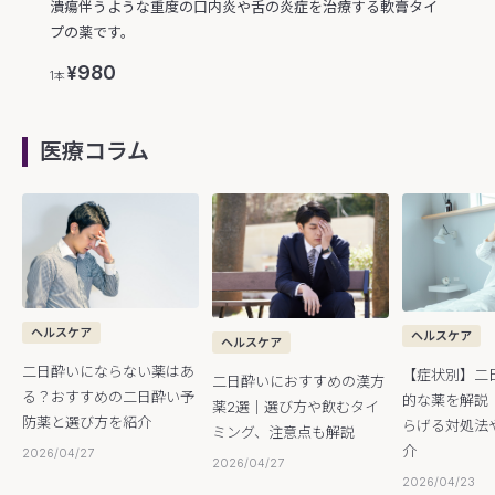
潰瘍伴うような重度の口内炎や舌の炎症を治療する軟膏タイ
プの薬です。
980
¥
1本
医療コラム
ヘルスケア
ヘルスケア
ヘルスケア
二日酔いにならない薬はあ
【症状別】二
二日酔いにおすすめの漢方
る？おすすめの二日酔い予
的な薬を解説
薬2選｜選び方や飲むタイ
防薬と選び方を紹介
らげる対処法
ミング、注意点も解説
介
2026/04/27
2026/04/27
2026/04/23