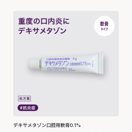
デキサメタゾン口腔用軟膏0.1%