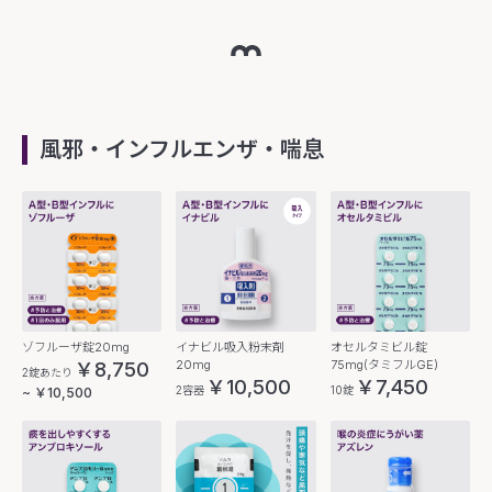
風邪・インフルエンザ・喘息
ゾフルーザ錠20mg
イナビル吸入粉末剤
オセルタミビル錠
20mg
75mg(タミフルGE)
￥8,750
2錠あたり
￥10,500
￥7,450
2容器
10錠
~ ￥10,500