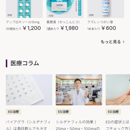
アンブロキソール15mg
葛根湯（かっこんとう）
アズレンうがい液
￥1,200
￥1,980
￥600
30錠あたり
1週あたり
1本あたり
もっと見る
医療コラム
ED治療
ED治療
ED治療
バイアグラ（シルデナフィ
シルデナフィルの効果｜
EDの症状と
ル）は毎日飲んでも大丈
25mg・50mg・100mgの
フチェック方