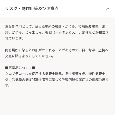
リスク・副作用等及び注意点
主な副作用として、貼った場所の紅斑・かゆみ、接触性皮膚炎、発
疹、かゆみ、じんましん、振戦（手足のふるえ）、動悸などが報告さ
れています。
同じ場所に貼るとお肌がかぶれることがあるので、胸、背中、上腕へ
交互に貼るようにしてください。
■医薬品について■
ツロブテロールを使用する気管支喘息、急性気管支炎、慢性気管支
炎、肺気腫の気道閉塞性障害に基づく呼吸困難の諸症状の緩解治療で
す。