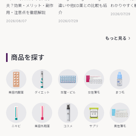
夫？効果・メリット・副作
違いや他ED薬との比較も紹
わかりやすく
用・注意点を徹底解説
介
2026/07/29
2026/08/07
2026/07/29
もっと見る
商品を探す
美容内服薬
ダイエット
生理・ピル
女性薄毛
まつ毛
ニキビ
美容外用薬
コスメ
サプリ
男性薄毛