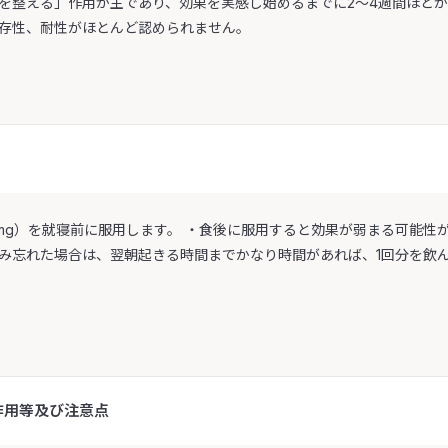
を整える」作用が主であり、効果を実感し始めるまでに2～4週間ほどか
存性、耐性がほとんど認められません。
（8mg）を就寝前に服用します。 ・食後に服用すると効果が弱まる可能
み忘れた場合は、翌朝起きる時間までかなり時間があれば、1回分を飲
作用等及び注意点