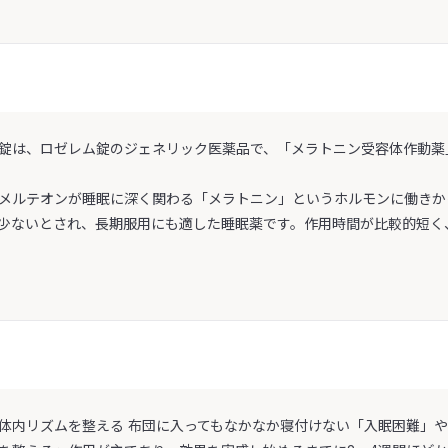
錠は、ロゼレム錠のジェネリック医薬品で、「メラトニン受容体作動薬
メルテオンが睡眠に深く関わる「メラトニン」というホルモンに働きか
少ないとされ、長期服用にも適した睡眠薬です。作用時間が比較的短く
体内リズムを整える 布団に入ってもなかなか寝付けない「入眠困難」や