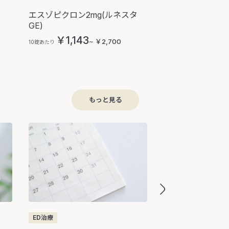
エスゾピクロン2mg(ルネスタ
睡眠薬お試しセッ
GE)
2.5mg・クービ
￥1,143
￥3,980
~ ￥2,700
10錠あたり
1セット
もっと見る
ED治療
ED治療