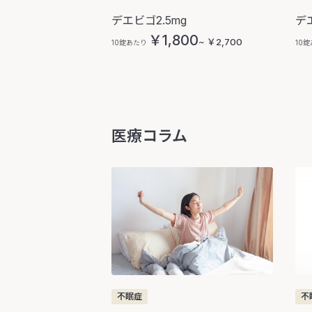
デエビゴ2.5mg
デ
￥1,800
~ ￥2,700
10錠あたり
10
医療コラム
不眠症
不