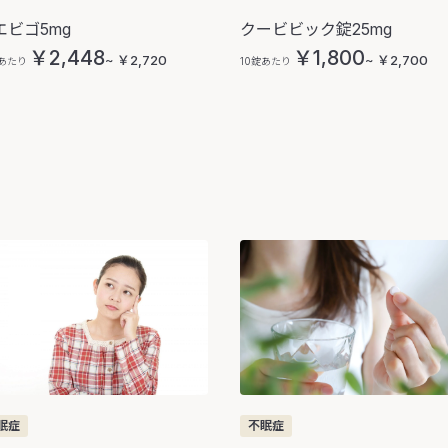
エビゴ5mg
クービビック錠25mg
￥2,448
￥1,800
~ ￥2,720
~ ￥2,700
錠あたり
10錠あたり
不眠症
眠症