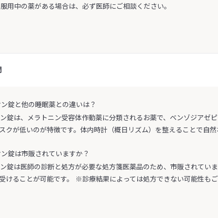
 服用中の薬がある場合は、必ず医師にご相談ください。
問
テオン錠と他の睡眠薬との違いは？
テオン錠は、メラトニン受容体作動薬に分類されるお薬で、ベンゾジアゼ
スクが低いのが特徴です。体内時計（概日リズム）を整えることで自然
テオン錠は市販されていますか？
テオン錠は医師の診断と処方が必要な処方箋医薬品のため、市販されていませ
受けることが可能です。 ※診療結果によっては処方できない可能性も