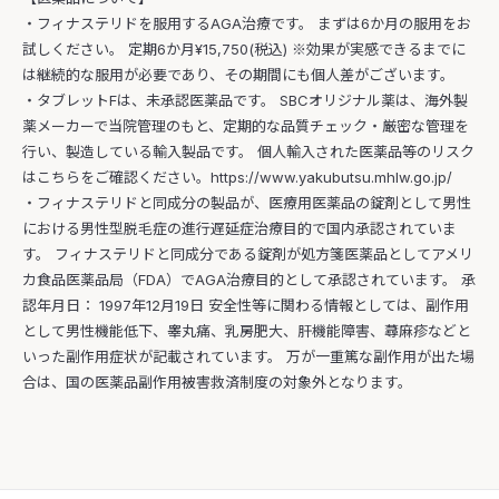
・フィナステリドを服用するAGA治療です。 まずは6か月の服用をお
試しください。 定期6か月¥15,750(税込) ※効果が実感できるまでに
は継続的な服用が必要であり、その期間にも個人差がございます。
・タブレットFは、未承認医薬品です。 SBCオリジナル薬は、海外製
薬メーカーで当院管理のもと、定期的な品質チェック・厳密な管理を
行い、製造している輸入製品です。 個人輸入された医薬品等のリスク
はこちらをご確認ください。https://www.yakubutsu.mhlw.go.jp/
・フィナステリドと同成分の製品が、医療用医薬品の錠剤として男性
における男性型脱毛症の進行遅延症治療目的で国内承認されていま
す。 フィナステリドと同成分である錠剤が処方箋医薬品としてアメリ
カ食品医薬品局（FDA）でAGA治療目的として承認されています。 承
認年月日： 1997年12月19日 安全性等に関わる情報としては、副作用
として男性機能低下、睾丸痛、乳房肥大、肝機能障害、蕁麻疹などと
いった副作用症状が記載されています。 万が一重篤な副作用が出た場
合は、国の医薬品副作用被害救済制度の対象外となります。