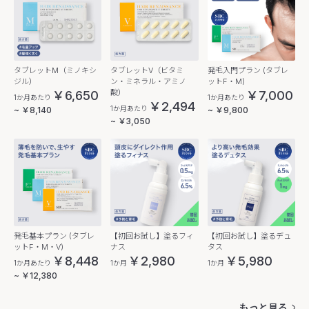
タブレットM（ミノキシ
タブレットV（ビタミ
発毛入門プラン (タブレ
ジル）
ン・ミネラル・アミノ
ットF・M)
酸）
￥6,650
￥7,000
1か月あたり
1か月あたり
￥2,494
1か月あたり
~ ￥8,140
~ ￥9,800
~ ￥3,050
発毛基本プラン (タブレ
【初回お試し】塗るフィ
【初回お試し】塗るデュ
ットF・M・V)
ナス
タス
￥8,448
￥2,980
￥5,980
1か月あたり
1か月
1か月
~ ￥12,380
もっと見る