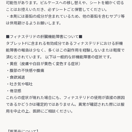
可能性があります。ピルケースへの移し替えや、シートを細かく切る
ことはお控えいただき、必ずシートごと保管してください。
・本剤には亜鉛の成分が含まれているため、他の亜鉛を含むサプリ等
は併用避けるようお願いします。
■フィナステリドの肝臓機能障害について■
タブレットFに含まれる有効成分であるフィナステリドにおける肝機
能障害の報告は少なく、多くはこの副作用を経験しないまたは軽度で
済むとされています。 以下は一般的な肝機能障害の症状です。
・黄疸（皮膚や白目が黄色く変色する症状）
・腹部の不快感や腹痛
・食欲減退
・吐き気や嘔吐
・倦怠感
これらの症状が現れた場合にも、フィナステリドの使用が直接の原因
であるかどうかは確定的ではありません。異常が確認された際には服
用を中止の上、医師にご相談ください。
【医薬品について】