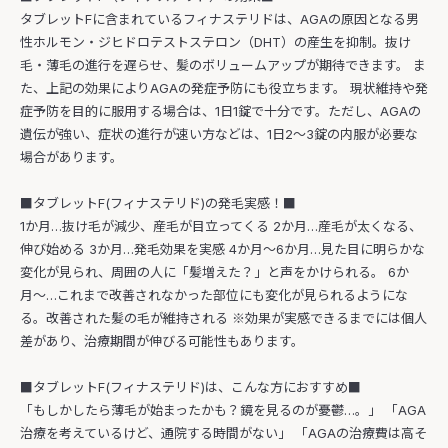
タブレットFに含まれているフィナステリドは、AGAの原因となる男
性ホルモン・ジヒドロテストステロン（DHT）の産生を抑制。抜け
毛・薄毛の進行を遅らせ、髪のボリュームアップが期待できます。 ま
た、上記の効果によりAGAの発症予防にも役立ちます。 現状維持や発
症予防を目的に服用する場合は、1日1錠で十分です。ただし、AGAの
遺伝が強い、症状の進行が速い方などは、1日2〜3錠の内服が必要な
場合があります。
■タブレットF(フィナステリド)の発毛実感！■
1か月…抜け毛が減少、産毛が目立ってくる 2か月…産毛が太くなる、
伸び始める 3か月…発毛効果を実感 4か月〜6か月…見た目に明らかな
変化が見られ、周囲の人に「髪増えた？」と声をかけられる。 6か
月〜…これまで改善されなかった部位にも変化が見られるようにな
る。改善された髪の毛が維持される ※効果が実感できるまでには個人
差があり、治療期間が伸びる可能性もあります。
■タブレットF(フィナステリド)は、こんな方におすすめ■
「もしかしたら薄毛が始まったかも？鏡を見るのが憂鬱…。」 「AGA
治療を考えているけど、通院する時間がない」 「AGAの治療費は高そ