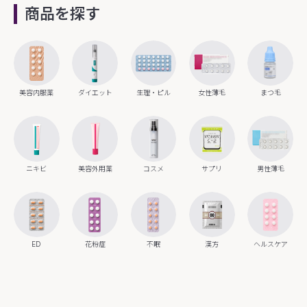
商品を探す
美容内服薬
ダイエット
生理・ピル
女性薄毛
まつ毛
ニキビ
美容外用薬
コスメ
サプリ
男性薄毛
ED
花粉症
不眠
漢方
ヘルスケア