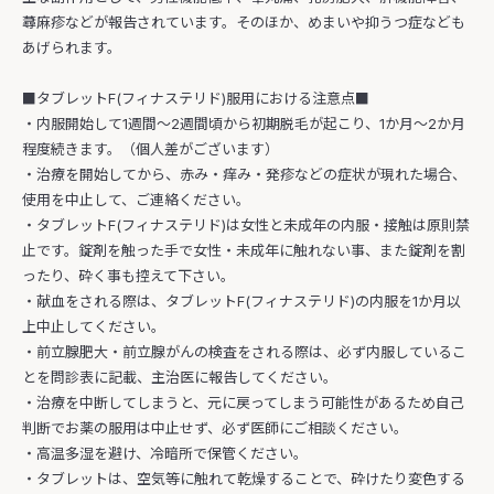
蕁麻疹などが報告されています。そのほか、めまいや抑うつ症なども
あげられます。
■タブレットF(フィナステリド)服用における注意点■
・内服開始して1週間～2週間頃から初期脱毛が起こり、1か月～2か月
程度続きます。（個人差がございます）
・治療を開始してから、赤み・痒み・発疹などの症状が現れた場合、
使用を中止して、ご連絡ください。
・タブレットF(フィナステリド)は女性と未成年の内服・接触は原則禁
止です。錠剤を触った手で女性・未成年に触れない事、また錠剤を割
ったり、砕く事も控えて下さい。
・献血をされる際は、タブレットF(フィナステリド)の内服を1か月以
上中止してください。
・前立腺肥大・前立腺がんの検査をされる際は、必ず内服しているこ
とを問診表に記載、主治医に報告してください。
・治療を中断してしまうと、元に戻ってしまう可能性があるため自己
判断でお薬の服用は中止せず、必ず医師にご相談ください。
・高温多湿を避け、冷暗所で保管ください。
・タブレットは、空気等に触れて乾燥することで、砕けたり変色する