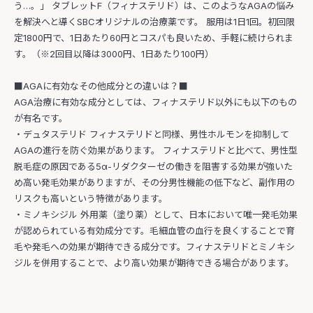
う…。」 タブレットF（フィナステリド）は、このようなAGAの悩み
を解決へと導くSBCオリジナルの治療薬です。 服用は1日1回。初回限
定1800円で、1日あたり60円とコスパも良いため、手軽に続けられま
す。（※2回目以降は3000円、1日あたり100円）
■AGAに有効なその他成分との違いは？■
AGA治療に有効な成分としては、フィナステリド以外にも以下のもの
が有名です。
・デュタステリド フィナステリドと同様、男性ホルモンを抑制して
AGAの進行を防ぐ効果があります。 フィナステリドと比べて、男性型
脱毛症の原因である5α-リダクターゼの働きを阻害する効果が強いた
め高い発毛効果がありますが、その分男性機能の低下など、副作用の
リスクも高いという特徴があります。
・ミノキシジル 外用薬（塗り薬）として、日本において唯一発毛効果
が認められている有効成分です。毛細血管の血行を良くすることで育
毛や発毛への効果が期待できる成分です。フィナステリドとミノキシ
ジルを併用することで、より高い効果が期待できる場合があります。