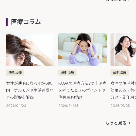
医療コラム
薄毛治療
薄毛治療
薄毛治療
女性が薄毛になる4つの原
FAGAの治療方法3つ｜治療
女性の薄毛対
因｜ホルモンや生活習慣な
を考えたときのポイントや
効果ある？薬
どの影響を解説
注意点も解説
分け・副作用
2026/04/23
2026/04/23
2026/01/05
もっと見る