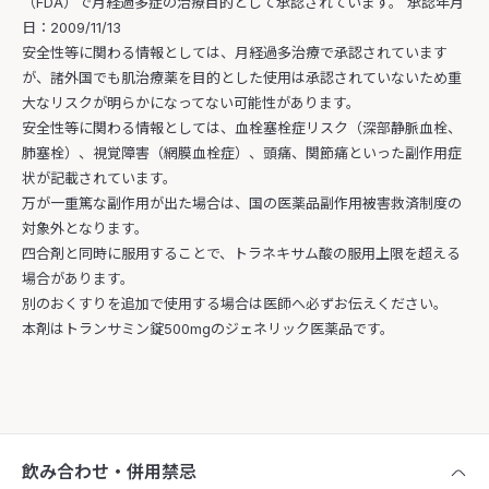
（FDA）で月経過多症の治療目的として承認されています。 承認年月
日：2009/11/13
安全性等に関わる情報としては、月経過多治療で承認されています
が、諸外国でも肌治療薬を目的とした使用は承認されていないため重
大なリスクが明らかになってない可能性があります。
安全性等に関わる情報としては、血栓塞栓症リスク（深部静脈血栓、
肺塞栓）、視覚障害（網膜血栓症）、頭痛、関節痛といった副作用症
状が記載されています。
万が一重篤な副作用が出た場合は、国の医薬品副作用被害救済制度の
対象外となります。
四合剤と同時に服用することで、トラネキサム酸の服用上限を超える
場合があります。
別のおくすりを追加で使用する場合は医師へ必ずお伝えください。
本剤はトランサミン錠500mgのジェネリック医薬品です。
飲み合わせ・併用禁忌