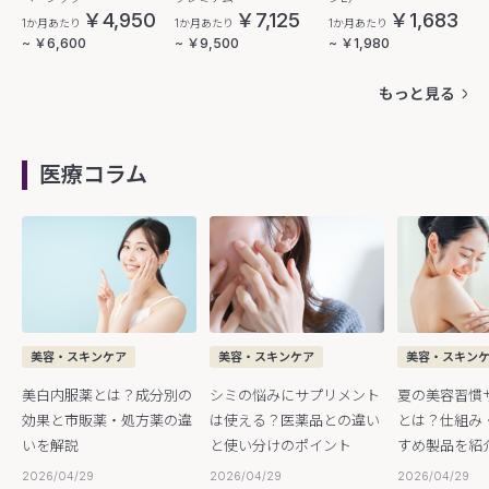
￥4,950
￥7,125
￥1,683
1か月あたり
1か月あたり
1か月あたり
~ ￥6,600
~ ￥9,500
~ ￥1,980
もっと見る
医療コラム
美容・スキンケア
美容・スキンケア
美容・スキン
美白内服薬とは？成分別の
シミの悩みにサプリメント
夏の美容習慣
効果と市販薬・処方薬の違
は使える？医薬品との違い
とは？仕組み
いを解説
と使い分けのポイント
すめ製品を紹
2026/04/29
2026/04/29
2026/04/29