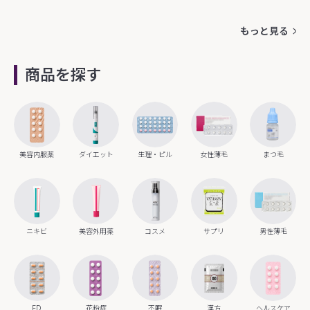
もっと見る
商品を探す
美容内服薬
ダイエット
生理・ピル
女性薄毛
まつ毛
ニキビ
美容外用薬
コスメ
サプリ
男性薄毛
ED
花粉症
不眠
漢方
ヘルスケア