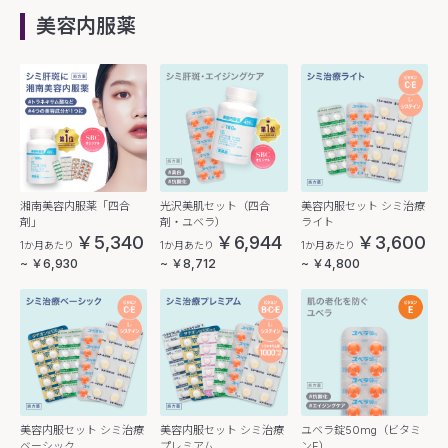
美容内服薬
湘南美容内服薬「四合
光沢美肌セット（四合
美容内服セット シミ治療
剤」
剤・ユベラ）
ライト
￥5,340
￥6,944
￥3,600
1か月あたり
1か月あたり
1か月あたり
~ ￥6,930
~ ￥8,712
~ ￥4,800
美容内服セット シミ治療
美容内服セット シミ治療
ユベラ錠50mg（ビタミ
ベーシック
プレミアム
ンE）