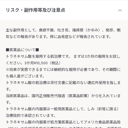
リスク・副作用等及び注意点
主な副作用として、食欲不振、吐き気、掻痒感（かゆみ）、発疹、眠
気などの報告があります。稀に血栓症などが報告されています。
■医薬品について■
トラネキサム酸を服用する肌治療です。 まずは3か月の服用をお試し
ください。3か月¥10,500（税込）
※効果が実感できるまでには継続的な服用が必要であり、その期間に
も個人差がございます。
トラネキサム酸の肌治療は添付文書に記載のない適応外使用を指しま
す。
当該医薬品は、国内正規販売代理店（医薬品卸業）から仕入れていま
す。
トラネキサム酸の内服薬は一般用医薬品として、しみ（肝斑に限る）
治療目的で承認されています。
トラネキサム酸の内服薬が処方箋医薬品としてアメリカ食品医薬品局