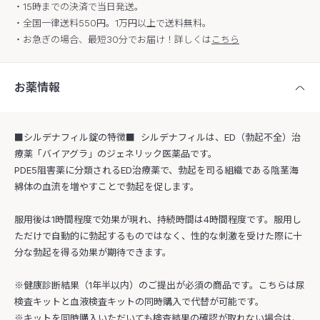
・15時までの決済で当日発送。
・全国一律送料550円。1万円以上で送料無料。
・お急ぎの場合、最短30分でお届け！詳しくは
こちら
お薬情報
■シルデナフィル錠の特徴■ シルデナフィルは、ED（勃起不全）治
療薬「バイアグラ」のジェネリック医薬品です。
PDE5阻害薬に分類されるED治療薬で、勃起を司る組織である陰茎海
綿体の血流を増やすことで勃起を促します。
服用後は1時間程度で効果が現れ、持続時間は4時間程度です。服用し
ただけで自動的に勃起するものではなく、性的な刺激を受けた際に十
分な勃起を得る効果が期待できます。
※健康診断結果（1年半以内）のご提出が必須の商品です。こちらは尿
検査キットと血液検査キットの同時購入で代替が可能です。
※キットを同時購入いただいても検査結果の確認が取れない場合は、