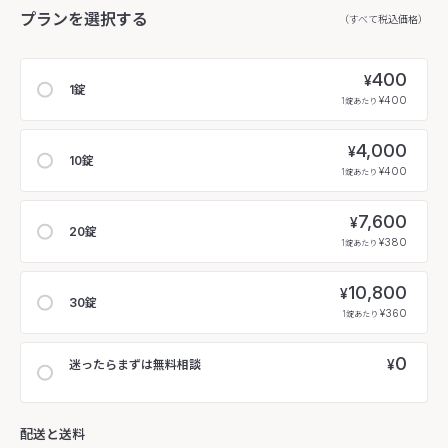
プランを選択する
（すべて税込価格）
400
¥
1錠
¥400
1錠あたり
4,000
¥
10錠
¥400
1錠あたり
7,600
¥
20錠
¥380
1錠あたり
10,800
¥
30錠
¥360
1錠あたり
0
¥
迷ったらまずは無料相談
配送と送料