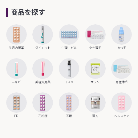
商品を探す
美容内服薬
ダイエット
生理・ピル
女性薄毛
まつ毛
ニキビ
美容外用薬
コスメ
サプリ
男性薄毛
ED
花粉症
不眠
漢方
ヘルスケア