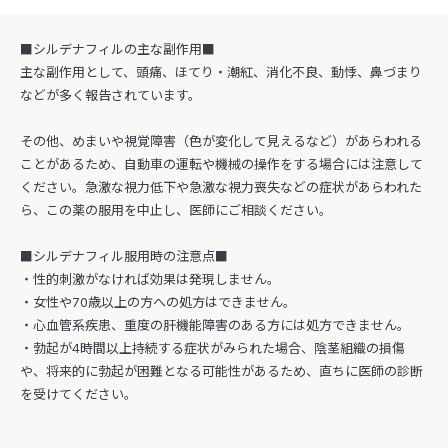
■シルデナフィルの主な副作用■
主な副作用として、頭痛、ほてり・潮紅、消化不良、動悸、鼻づまり
などが多く報告されています。
その他、めまいや視覚障害（色が変化して見えるなど）があらわれる
ことがあるため、自動車の運転や機械の操作をする場合には注意して
ください。急激な視力低下や急激な視力喪失などの症状があらわれた
ら、この薬の服用を中止し、医師にご相談ください。
■シルデナフィル服用時の注意点■
・性的刺激がなければ効果は発現しません。
・女性や70歳以上の方への処方はできません。
・心血管系疾患、重度の肝機能障害のある方には処方できません。
・勃起が4時間以上持続する症状がみられた場合、陰茎組織の損傷
や、将来的に勃起が困難となる可能性があるため、直ちに医師の診断
を受けてください。