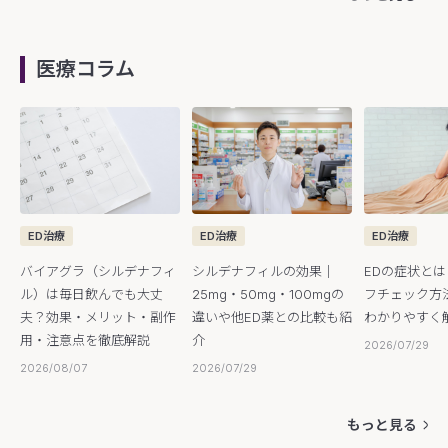
医療コラム
ED治療
ED治療
ED治療
バイアグラ（シルデナフィ
シルデナフィルの効果｜
EDの症状と
ル）は毎日飲んでも大丈
25mg・50mg・100mgの
フチェック方
夫？効果・メリット・副作
違いや他ED薬との比較も紹
わかりやすく
用・注意点を徹底解説
介
2026/07/29
2026/08/07
2026/07/29
もっと見る