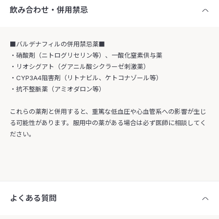
飲み合わせ・併用禁忌
■バルデナフィルの併用禁忌薬■
・硝酸剤（ニトログリセリン等）、一酸化窒素供与薬
・リオシグアト（グアニル酸シクラーゼ刺激薬）
・CYP3A4阻害剤（リトナビル、ケトコナゾール等）
・抗不整脈薬（アミオダロン等）
これらの薬剤と併用すると、重篤な低血圧や心血管系への影響が生じ
る可能性があります。服用中の薬がある場合は必ず医師に相談してく
ださい。
よくある質問