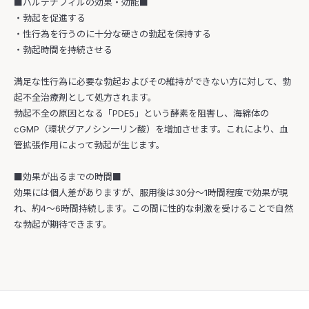
■バルデナフィルの効果・効能■
・勃起を促進する
・性行為を行うのに十分な硬さの勃起を保持する
・勃起時間を持続させる
満足な性行為に必要な勃起およびその維持ができない方に対して、勃
起不全治療剤として処方されます。
勃起不全の原因となる「PDE5」という酵素を阻害し、海綿体の
cGMP（環状グアノシン一リン酸）を増加させます。これにより、血
管拡張作用によって勃起が生じます。
■効果が出るまでの時間■
効果には個人差がありますが、服用後は30分〜1時間程度で効果が現
れ、約4～6時間持続します。この間に性的な刺激を受けることで自然
な勃起が期待できます。