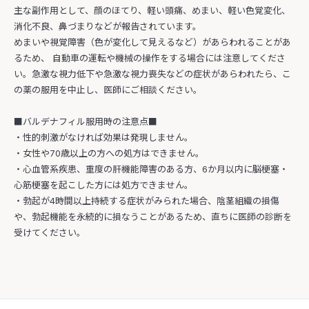
主な副作用として、顔のほてり、軽い頭痛、めまい、軽い色覚変化、
消化不良、鼻づまりなどが報告されています。
めまいや視覚障害（色が変化して見えるなど）があらわれることがあ
るため、 自動車の運転や機械の操作をする場合には注意してくださ
い。急激な視力低下や急激な視力喪失などの症状があらわれたら、こ
の薬の服用を中止し、医師にご相談ください。
■バルデナフィル服用時の注意点■
・性的刺激がなければ効果は発現しません。
・女性や70歳以上の方への処方はできません。
・心血管系疾患、重度の肝機能障害のある方、6か月以内に脳梗塞・
心筋梗塞を起こした方には処方できません。
・勃起が4時間以上持続する症状がみられた場合、陰茎組織の損傷
や、勃起機能を永続的に損なうことがあるため、直ちに医師の診断を
受けてください。