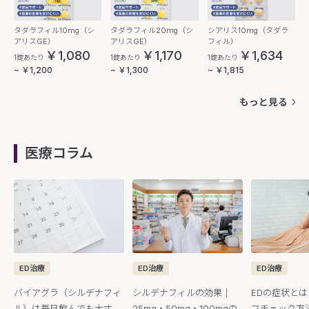
タダラフィル10mg（シ
タダラフィル20mg（シ
シアリス10mg（タダラ
アリスGE）
アリスGE）
フィル）
￥1,080
￥1,170
￥1,634
1錠あたり
1錠あたり
1錠あたり
~ ￥1,200
~ ￥1,300
~ ￥1,815
もっと見る
医療コラム
ED治療
ED治療
ED治療
バイアグラ（シルデナフィ
シルデナフィルの効果｜
EDの症状と
ル）は毎日飲んでも大丈
25mg・50mg・100mgの
フチェック方