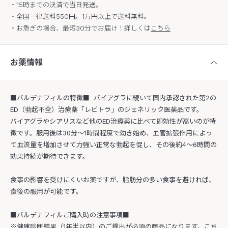
・15時までの決済で当日発送。
・全国一律送料550円。1万円以上で送料無料。
・お急ぎの場合、最短30分でお届け！詳しくは
こちら
お薬情報
■バルデナフィルの特徴■ バイアグラに続いて国内承認された第2の
ED（勃起不全）治療薬「レビトラ」のジェネリック医薬品です。
バイアグラやシアリスなど他のED治療薬に比べて即効性が高いのが特
徴です。服用後は30分〜1時間程度で効き始め、血管拡張作用によっ
て血流量を増加させて力強い正常な勃起を促し、その後約4〜6時間の
効果持続が期待できます。
食事の影響を受けにくいお薬ですが、脂肪分の多い食事を避ければ、
食後の服用が可能です。
■バルデナフィルご購入時の注意事項■
※健康診断結果（1年半以内）のご提出が必須の商品になります。こち