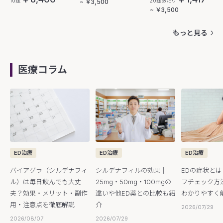
10錠
20錠あたり
~ ￥3,500
~ ￥3,500
もっと見る
医療コラム
ED治療
ED治療
ED治療
バイアグラ（シルデナフィ
シルデナフィルの効果｜
EDの症状と
ル）は毎日飲んでも大丈
25mg・50mg・100mgの
フチェック方
夫？効果・メリット・副作
違いや他ED薬との比較も紹
わかりやすく
用・注意点を徹底解説
介
2026/07/29
2026/08/07
2026/07/29