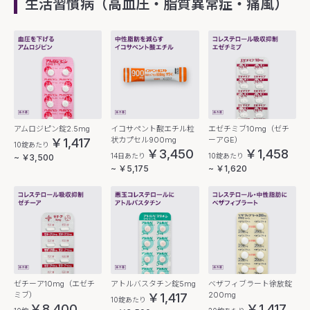
生活習慣病（高血圧・脂質異常症・痛風）
アムロジピン錠2.5mg
イコサペント酸エチル粒
エゼチミブ10mg（ゼチ
状カプセル900mg
ーアGE）
￥1,417
10錠あたり
￥3,450
￥1,458
14日あたり
10錠あたり
~ ￥3,500
~ ￥5,175
~ ￥1,620
ゼチーア10mg（エゼチ
アトルバスタチン錠5mg
ベザフィブラート徐放錠
ミブ）
200mg
￥1,417
10錠あたり
￥8,400
￥1,417