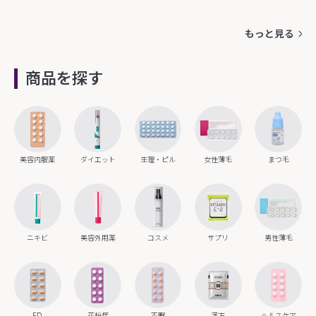
もっと見る
商品を探す
美容内服薬
ダイエット
生理・ピル
女性薄毛
まつ毛
ニキビ
美容外用薬
コスメ
サプリ
男性薄毛
ED
花粉症
不眠
漢方
ヘルスケア