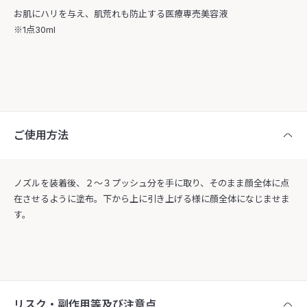
お肌にハリを与え、肌荒れも防止する医療専売美容液
※1点30ml
ご使用方法
ノズルを装着後、２〜３プッシュ分を手に取り、そのまま顔全体に点
在させるように塗布。下から上に引き上げる様に顔全体になじませま
す。
リスク・副作用等及び注意点