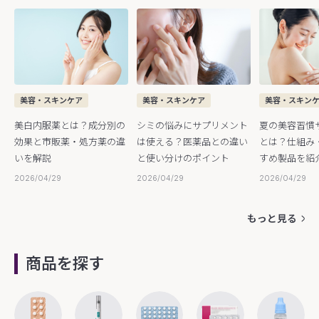
美容・スキンケア
美容・スキンケア
美容・スキン
美白内服薬とは？成分別の
シミの悩みにサプリメント
夏の美容習慣
効果と市販薬・処方薬の違
は使える？医薬品との違い
とは？仕組み
いを解説
と使い分けのポイント
すめ製品を紹
2026/04/29
2026/04/29
2026/04/29
もっと見る
商品を探す