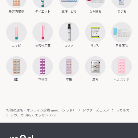
美容内服薬
ダイエット
生理・ピル
女性薄毛
まつ毛
ニキビ
美容外用薬
コスメ
サプリ
男性薄毛
ED
花粉症
不眠
漢方
ヘルスケア
お薬の通販・オンライン診療 med.（メッド）
ドクターズコスメ
レカルカ
レカルカ DREX エッセンス-S