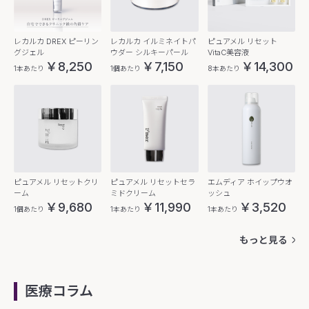
レカルカ DREX ピーリン
レカルカ イルミネイトパ
ピュアメル リセット
グジェル
ウダー シルキーパール
VitaC美容液
￥8,250
￥7,150
￥14,300
1本あたり
1個あたり
8本あたり
ピュアメル リセットクリ
ピュアメル リセットセラ
エムディア ホイップウオ
ーム
ミドクリーム
ッシュ
￥9,680
￥11,990
￥3,520
1個あたり
1本あたり
1本あたり
もっと見る
医療コラム