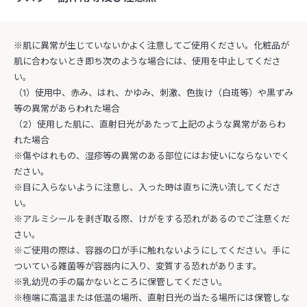
※肌に異常が生じていないかよく注意してご使用ください。化粧品が
肌に合わないとき即ち次のような場合には、使用を中止してくださ
い。
（1）使用中、赤み、はれ、かゆみ、刺激、色抜け（白斑等）や黒ずみ
等の異常があらわれた場合
（2）使用した肌に、直射日光があたって上記のような異常があらわ
れた場合
※傷やはれもの、湿疹等の異常のある部位にはお使いにならないでく
ださい。
※目に入らないように注意し、入った時は直ちに洗い流してくださ
い。
※アルミシールを剥ぎ取る際、けがをする恐れがあるのでご注意くだ
さい。
※ご使用の際は、容器の口が手に触れないようにしてください。手に
ついている雑菌等が容器内に入り、変質する恐れがあります。
※乳幼児の手の届かないところに保管してください。
※極端に高温または低温の場所、直射日光の当たる場所には保管しな