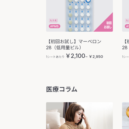
【初回お試し】マーベロン
【
28（低用量ピル）
2
￥2,100
~ ￥2,950
1シートあたり
1シ
医療コラム