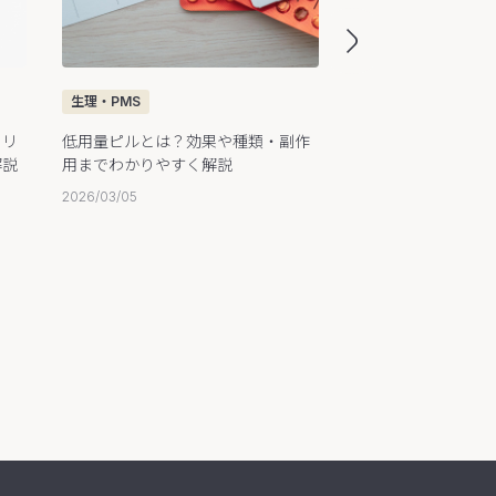
生理・PMS
生理・PMS
｜リ
低用量ピルとは？効果や種類・副作
ピルは市販薬として
解説
用までわかりやすく解説
手方法・市販化の動
2026/03/05
2026/03/05