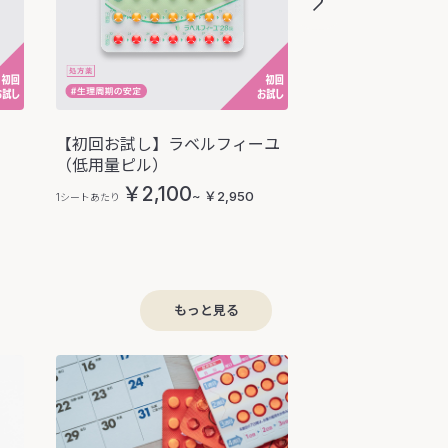
【初回お試し】ラベルフィーユ
【初回お試し】ジ
（低用量ピル）
0.5mg（ミニピ
￥2,100
￥3,3
~ ￥2,950
1シートあたり
1シートあたり
もっと見る