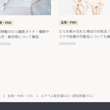
生理・PMS
理・PMS
ピルを飲み忘れた場合の対処法
経移動のピル徹底ガイド！種類や
スクや妊娠の可能性についても
み方・副作用について解説
2026/03/05
6/03/05
生理・PMS・ピル
ルナベル配合錠ULD（超低用量ピル）