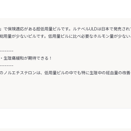
」で保険適応がある超低用量ピルです。ルナベルULDは日本で発売されて
総用量が少ないピルです。低用量ピルに比べ必要なホルモン量が少ない
--------
・生理痛緩和が期待できる！
--------
のノルエチステロンは、低用量ピルの中でも特に生理中の経血量の改善