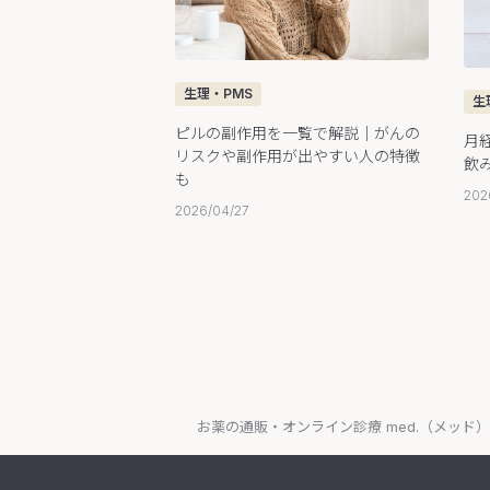
生理・PMS
生
ピルの副作用を一覧で解説｜がんの
月
リスクや副作用が出やすい人の特徴
飲
も
202
2026/04/27
お薬の通販・オンライン診療 med.（メッド）