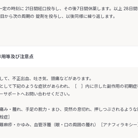
日一定の時刻に 21日間経口投与し、その後7日間休薬します。以上 28
日目から次の周期の 錠剤を投与し、以後同様に繰り返します。
作用等及び注意点
して、不正出血、吐き気、頭痛などがあります。
として下記のような症状があらわれ、［ ］内に示した副作用の初期症
ーサポートへお問い合わせください。
痛み・腫れ、手足の脱力・まひ、突然の息切れ、押しつぶされるような
栓症］
蕁麻疹・かゆみ、血管浮腫（眼・口の周囲の腫れ）［アナフィラキシー