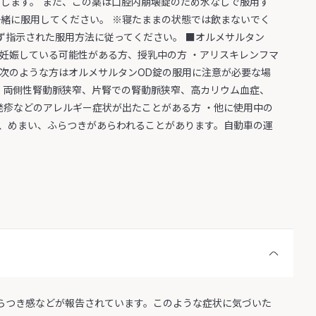
服用します。 また、この薬は口腔内崩壊錠のため水なしで服用す
緒に服用してください。 ※寝たままの状態では飲まないでく
必ず指示された服用方法に従ってください。 ■オルメサルタン
は妊娠している可能性がある方、授乳中の方 ・アリスキレンフマ
 次のような方はオルメサルタンOD錠の服用に注意が必要な場
 両側性腎動脈狭窄、片腎での腎動脈狭窄、高カリウム血症、
発疹などのアレルギー症状が出たことがある方 ・他に使用中の
て、めまい、ふらつきがあらわれることがあります。自動車の運
ふらつき感などが報告されています。このような症状に気づいた