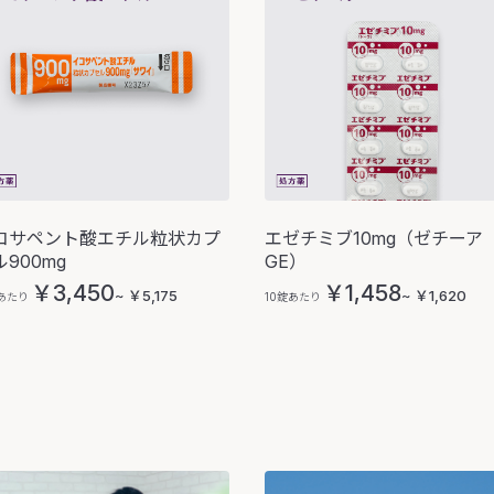
コサペント酸エチル粒状カプ
エゼチミブ10mg（ゼチーア
900mg
GE）
￥3,450
￥1,458
~ ￥5,175
~ ￥1,620
日あたり
10錠あたり