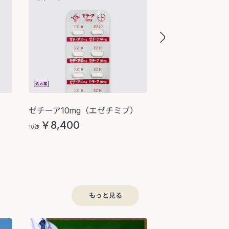
ゼチーア10mg（エゼチミブ）
アトルバスタチン
￥8,400
￥1,417
~
10錠
10錠あたり
もっと見る