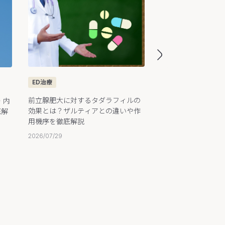
ED治療
ED治療
前立腺肥大に対するタダラフィルの
・内
勃起が持続しない原
効果とは？ザルティアとの違いや作
底解
続時間と改善方法・
用機序を徹底解説
やすく解説
2026/07/29
2026/07/29