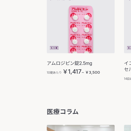
アムロジピン錠2.5mg
イ
セル
￥1,417
~ ￥3,500
10錠あたり
14
医療コラム