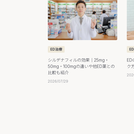
ED治療
E
シルデナフィルの効果｜25mg・
E
50mg・100mgの違いや他ED薬との
ク
比較も紹介
202
2026/07/29