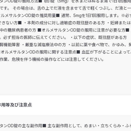
タンOD錠の服用方法■ 1回1錠（5mg）を水またはぬるま湯で1日1回
です。 その場合は、舌の上でだ液を含ませて舌で軽くつぶし、だ液と一
オルメサルタンOD錠の推奨用量■ 通常、5mgを1日1回服用します。※
できない方■ ・本剤の成分に対し過敏症の既往歴のある方 ・妊婦また
中の糖尿病患者の方 ■オルメサルタンOD錠の服用に注意が必要な方■
。必ず担当の医師に伝えてください。 ・以下の症状、既往歴がある方
腎機能障害 ・厳重な減塩療法中の方 ・以前に薬や食べ物で、かゆみ、
■オルメサルタンODの服用に関する注意点■ 血圧が下がることによっ
作業、危険を伴う機械の操作などには注意してください。
作用等及び注意点
タンOD錠の主な副作用■ 主な副作用として、めまい・立ちくらみ・