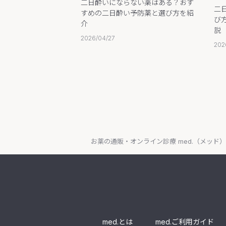
二日酔いにならない薬はある？おす
二
すめの二日酔い予防薬と選び方を紹
び
介
説
2026/04/27
202
お薬の通販・オンライン診療 med.（メッド）
med.とは
med.ご利用ガイド