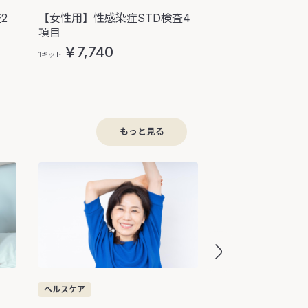
2
【女性用】性感染症STD検査4
【女性用】性感染
項目
項目
￥7,740
￥14,050
1キット
1キット
もっと見る
ヘルスケア
ヘルスケア