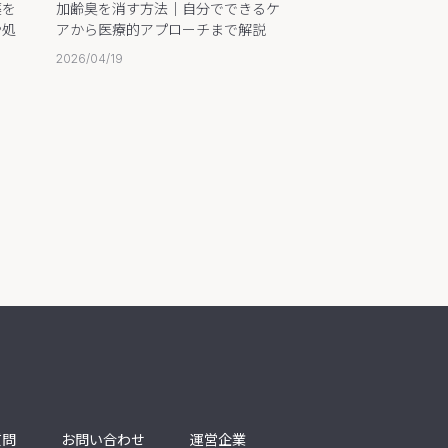
薬を
加齢臭を消す方法｜自分でできるケ
加齢臭とは？原因や
や処
アから医療的アプローチまで解説
セルフケアのやり方
2026/04/19
2026/04/16
質問
お問い合わせ
運営企業