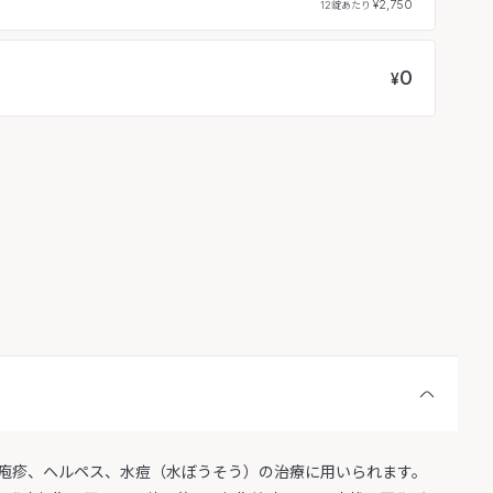
¥2,750
12錠あたり
0
¥
疱疹、ヘルペス、水痘（水ぼうそう）の治療に用いられます。