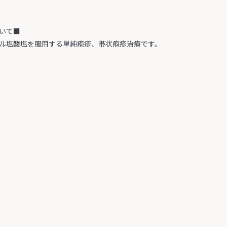
いて■
ル塩酸塩を服用する単純疱疹、帯状疱疹治療です。