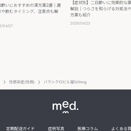
【症状別】二日酔いに効果的な
日酔いにおすすめの漢方薬2選｜選
解説｜つらさを和らげる対処法
方や飲むタイミング、注意点も解
方薬も紹介
2026/04/23
6/04/27
性感染症(性病)
バラシクロビル錠500mg
定期配送ガイド
症例写真
医療コラム
よくある