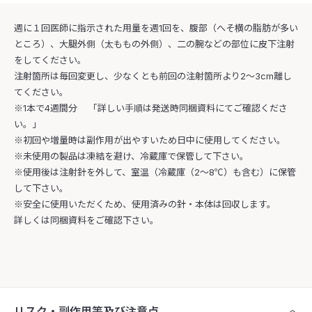
週に１回医師に指示された用量を週1回を、腹部（へそ横の脂肪が多い
ところ）、大腿外側（太ももの外側）、二の腕などの部位に皮下注射
をしてください。
注射箇所は毎回変更し、少なくとも前回の注射箇所より2～3cm離し
てください。
※1本で4週間分 「詳しい手順は発送時同梱資料にてご確認くださ
い。」
※初回や増量時は副作用が出やすいため日中に使用してください。
※未使用の製品は凍結を避け、冷蔵庫で保管して下さい。
※使用後は注射針を外して、室温（冷蔵庫（2～8℃）も含む）に保管
して下さい。
※安全に使用いただくため、使用済みの針・本体は回収します。
詳しくは同梱資料をご確認下さい。
リスク・副作用等及び注意点