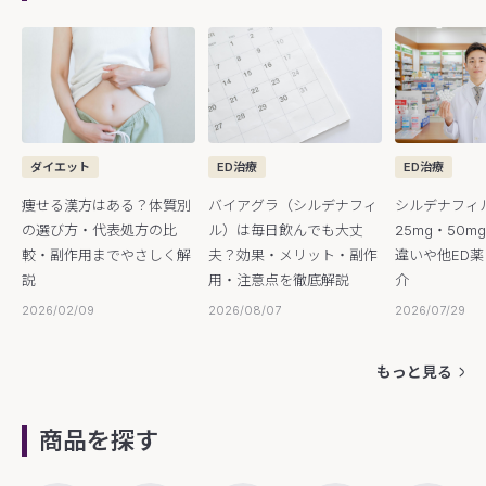
ED治療
ED治療
ダイエット
バイアグラ（シルデナフィ
シルデナフィ
痩せる漢方はある？体質別
ル）は毎日飲んでも大丈
25mg・50m
の選び方・代表処方の比
夫？効果・メリット・副作
違いや他ED
較・副作用までやさしく解
用・注意点を徹底解説
介
説
2026/08/07
2026/07/29
2026/02/09
もっと見る
商品を探す