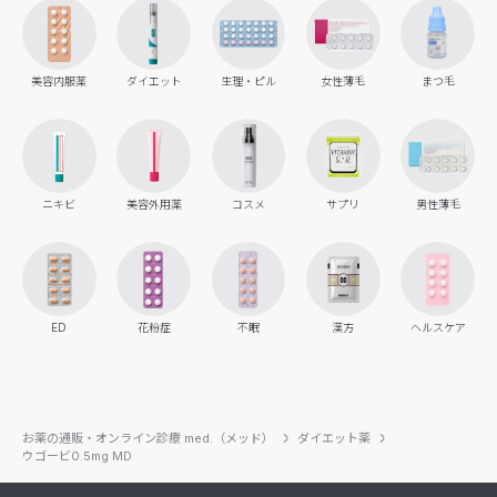
美容内服薬
ダイエット
生理・ピル
女性薄毛
まつ毛
ニキビ
美容外用薬
コスメ
サプリ
男性薄毛
ED
花粉症
不眠
漢方
ヘルスケア
お薬の通販・オンライン診療 med.（メッド）
ダイエット薬
ウゴービ0.5mg MD