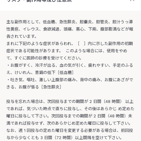
主な副作用として、低血糖、急性膵炎、胆嚢炎、胆管炎、胆汁うっ滞
性黄疸、イレウス、食欲減退、頭痛、悪心、下痢、腹部膨満などが報
告されています。
まれに下記のような症状があらわれ、［ ］内に示した副作用の初期
症状である可能性があります。 このような場合には、使用をやめ
て、すぐに医師の診療を受けてください。
・お腹がすく、冷汗が出る、血の気が引く、疲れやすい、手足のふる
え、けいれん、意識の低下［低血糖］
・吐き気、嘔吐、激しい上腹部の痛み、背中の痛み、お腹にあざがで
きる、お腹が張る［急性膵炎］
投与を忘れた場合は、次回投与までの期間が 2 日間（48 時間） 以上
であれば、気づいた時点で直ちに投与し、その後はあらかじ め定めた
曜日に投与して下さい。次回投与までの期間が 2 日間（48 時間）未
満であれば投与せず、次のあらかじめ定めた曜日に投与して下さい。
なお、週 1 回投与の定めた曜日を変更する必要がある場合は、前回投
与から少なくとも 3 日間（72 時間）以上間隔を空けて下さい。