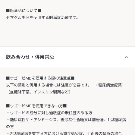
■医薬品について■
セマグルチドを使用する‌肥満症治療です。
飲み合わせ・併用禁忌
■ウゴービMDを使用する際の注意点■
以下の薬剤と併用する場合には注意が必要です。 ・糖尿病治療薬
（血糖降下薬、インスリン製剤など）
■ウゴービMDを使用できない方■
・ウゴービの成分に対し過敏症の既往歴のある方
・糖尿病性ケトアシドーシス、糖尿病性昏睡又は前昏睡、1 型糖尿病
の方
・2型糖尿病を有する方における重症感染症、手術等の緊急の場合