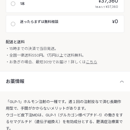
37,360
¥
1本
¥37,360
1本あたり
0
¥
迷ったらまずは無料相談
配送と送料
・15時までの決済で当日発送。
・全国一律送料550円。1万円以上で送料無料。
・お急ぎの場合、最短30分でお届け！詳しくは
こちら
お薬情報
「GLP-1」ホルモン注射の一種です。週１回の注射投与で済む長期作
用型で、手間がかからないメリットがあります。
ウゴービ皮下注MDは、GLP-1（グルカゴン様ペプチド-1）の働きをす
るセマグルチド（遺伝子組換え）を有効成分とする、肥満症治療薬で
す。