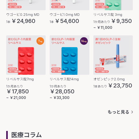
ウゴービ0.25mg MD
ウゴービ1.0mg MD
リベルサス錠 3mg
￥24,960
￥54,600
￥9,350
1本
1本
1か月あたり
~ ￥11,000
リベルサス錠7mg
リベルサス錠14mg
オゼンピック2.0mg
￥23,750
1か月あたり
1か月あたり
1本あたり
￥17,850
￥28,050
~ ￥21,000
~ ￥33,300
もっと見る
医療コラム