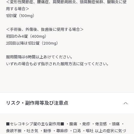
＜変形性関節症、腰痛症、肩関節周囲炎、頸肩腕症候群、腱鞘炎に使
用する場合＞
1回1錠（100mg）
＜手術後、外傷後、抜歯後に使用する場合＞
初回のみ4錠（400mg）
2回目以降は1回2錠（200mg）
服用間隔は6時間以上あけてください。
いずれの場合も必ず指示された服用方法に従ってください。
リスク・副作用等及び注意点
■セレコキシブ錠の主な副作用■ ・腹痛 ・発疹 ・倦怠感 ・頭痛 ・
食欲不振 ・吐き気 ・動悸 ・蕁麻疹 ・口渇 ・嘔吐 以上の症状に気づ