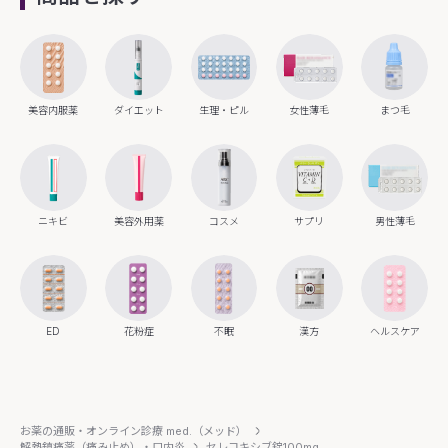
美容内服薬
ダイエット
生理・ピル
女性薄毛
まつ毛
ニキビ
美容外用薬
コスメ
サプリ
男性薄毛
ED
花粉症
不眠
漢方
ヘルスケア
お薬の通販・オンライン診療 med.（メッド）
解熱鎮痛薬（痛み止め）・口内炎
セレコキシブ錠100mg