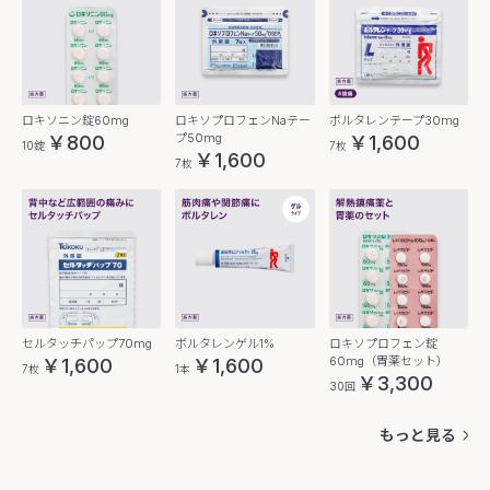
ロキソニン錠60mg
ロキソプロフェンNaテー
ボルタレンテープ30mg
プ50mg
￥800
￥1,600
10錠
7枚
￥1,600
7枚
セルタッチパップ70mg
ボルタレンゲル1%
ロキソプロフェン錠
60mg（胃薬セット）
￥1,600
￥1,600
7枚
1本
￥3,300
30回
もっと見る