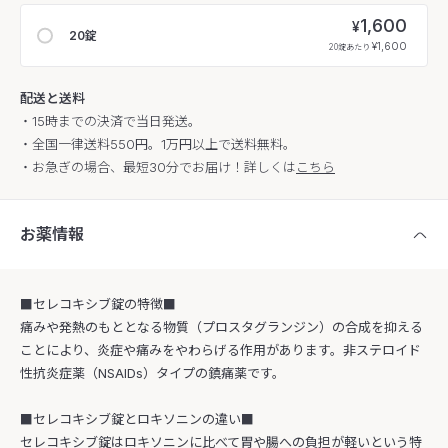
1,600
¥
20錠
¥1,600
20錠あたり
配送と送料
・15時までの決済で当日発送。
・全国一律送料550円。1万円以上で送料無料。
・お急ぎの場合、最短30分でお届け！詳しくは
こちら
お薬情報
■セレコキシブ錠の特徴■
痛みや発熱のもととなる物質（プロスタグランジン）の合成を抑える
ことにより、炎症や痛みをやわらげる作用があります。非ステロイド
性抗炎症薬（NSAIDs）タイプの鎮痛薬です。
■セレコキシブ錠とロキソニンの違い■
セレコキシブ錠はロキソニンに比べて胃や腸への負担が軽いという特