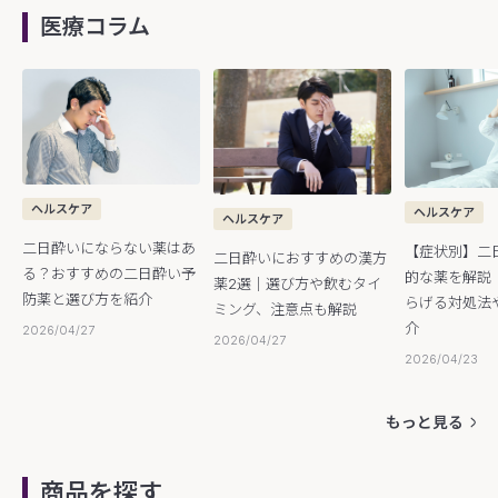
医療コラム
ヘルスケア
ヘルスケア
ヘルスケア
二日酔いにならない薬はあ
【症状別】二
二日酔いにおすすめの漢方
る？おすすめの二日酔い予
的な薬を解説
薬2選｜選び方や飲むタイ
防薬と選び方を紹介
らげる対処法
ミング、注意点も解説
介
2026/04/27
2026/04/27
2026/04/23
もっと見る
商品を探す