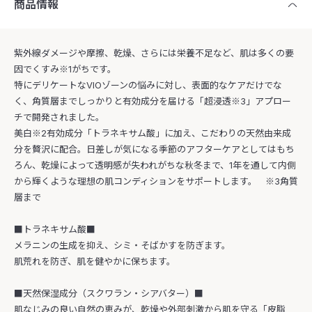
商品情報
紫外線ダメージや摩擦、乾燥、さらには栄養不足など、肌は多くの要
因でくすみ※1がちです。
特にデリケートなVIOゾーンの悩みに対し、表面的なケアだけでな
く、角質層までしっかりと有効成分を届ける「超浸透※3」アプロー
チで開発されました。
美白※2有効成分「トラネキサム酸」に加え、こだわりの天然由来成
分を贅沢に配合。日差しが気になる季節のアフターケアとしてはもち
ろん、乾燥によって透明感が失われがちな秋冬まで、1年を通して内側
から輝くような理想の肌コンディションをサポートします。 ※3角質
層まで
■トラネキサム酸■
メラニンの生成を抑え、シミ・そばかすを防ぎます。
肌荒れを防ぎ、肌を健やかに保ちます。
■天然保湿成分（スクワラン・シアバター）■
肌なじみの良い自然の恵みが、乾燥や外部刺激から肌を守る「皮脂