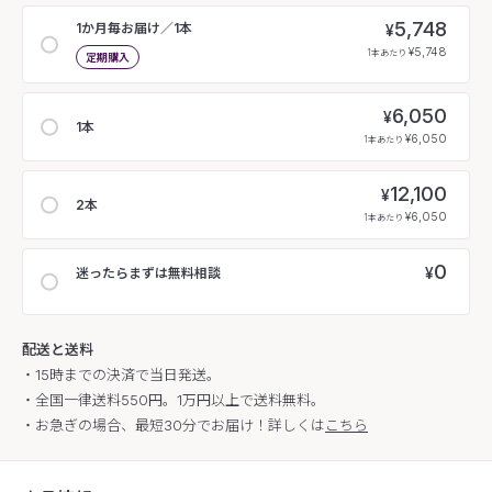
5,748
1か月毎お届け／1本
¥
¥5,748
1本あたり
定期購入
6,050
¥
1本
¥6,050
1本あたり
12,100
¥
2本
¥6,050
1本あたり
0
¥
迷ったらまずは無料相談
配送と送料
・15時までの決済で当日発送。
・全国一律送料550円。1万円以上で送料無料。
・お急ぎの場合、最短30分でお届け！詳しくは
こちら