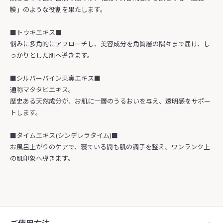
膜」のような役割を果たします。
■トウキエキス■
悩みに多角的にアプローチし、美容成分を角質層の隅々まで届け、し
っかりとした肌へ導きます。
■シルバーバイン果実エキス■
通称マタタビエキス。
歴史ある天然成分が、お肌に一層のうるおいを与え、透明感をサポー
トします。
■タイムエキス(シンデレラタイム)■
お風呂上がりのケアで、寝ている間も肌の調子を整え、ワンランク上
の肌印象へ導きます。