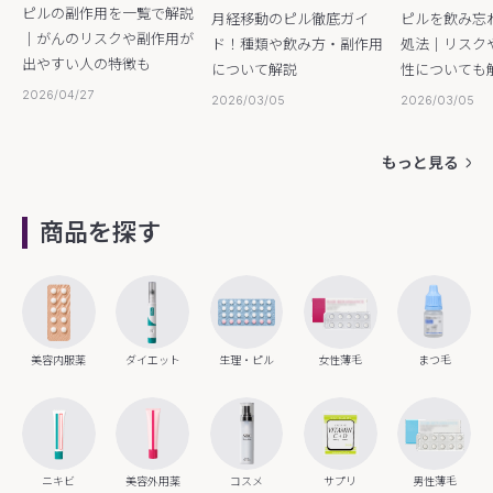
ピルの副作用を一覧で解説
ピルを飲み忘
月経移動のピル徹底ガイ
｜がんのリスクや副作用が
処法｜リスク
ド！種類や飲み方・副作用
出やすい人の特徴も
性についても
について解説
2026/04/27
2026/03/05
2026/03/05
もっと見る
商品を探す
美容内服薬
ダイエット
生理・ピル
女性薄毛
まつ毛
ニキビ
美容外用薬
コスメ
サプリ
男性薄毛