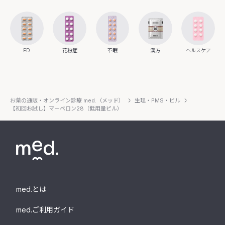
ED
花粉症
不眠
漢方
ヘルスケア
お薬の通販・オンライン診療 med.（メッド）
生理・PMS・ピル
【初回お試し】マーベロン28（低用量ピル）
med.とは
med.ご利用ガイド