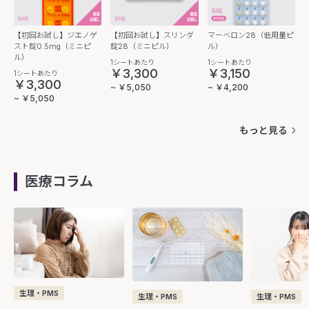
【初回お試し】ジエノゲ
【初回お試し】スリンダ
マーベロン28（低用量ピ
スト錠0.5mg（ミニピ
錠28（ミニピル）
ル）
ル）
1シートあたり
1シートあたり
￥3,300
￥3,150
1シートあたり
￥3,300
~ ￥5,050
~ ￥4,200
~ ￥5,050
もっと見る
医療コラム
生理・PMS
生理・PMS
生理・PMS