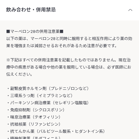
飲み合わせ・併用禁忌
■マーベロン28の併用注意薬■
以下の薬は、マーベロン28と同時に服用すると相互作用により薬の効
果を増強または減弱させるおそれがあるため注意が必要です。
※下記はすべての併用注意薬を記載したものではありません。現在治
療中の疾患がある場合や他の薬を服用している場合は、必ず医師にお
伝えください。
・副腎皮質ホルモン剤（プレドニゾロンなど）
・三環系うつ剤（イミプラミンなど）
・パーキンソン病治療薬（セレギリン塩酸塩）
・免疫抑制剤（シクロスポリン）
・喘息治療薬（テオフィリン）
・抗結核薬（リファンピシン）
・抗てんかん薬（バルビツール酸系・ヒダントイン系）
・精神刺激薬（モダフィニル）