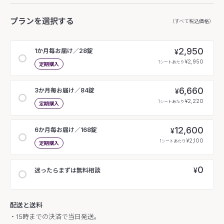
プランを選択する
（すべて税込価格）
2,950
1か月毎お届け／28錠
¥
¥2,950
1シートあたり
定期購入
6,660
3か月毎お届け／84錠
¥
¥2,220
1シートあたり
定期購入
12,600
6か月毎お届け／168錠
¥
¥2,100
1シートあたり
定期購入
0
¥
迷ったらまずは無料相談
配送と送料
・15時までの決済で当日発送。