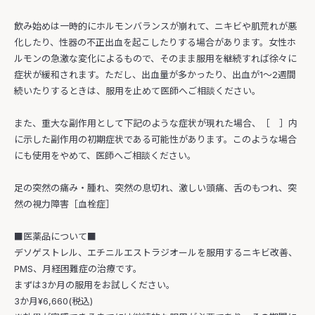
飲み始めは一時的にホルモンバランスが崩れて、ニキビや肌荒れが悪
化したり、性器の不正出血を起こしたりする場合があります。女性ホ
ルモンの急激な変化によるもので、そのまま服用を継続すれば徐々に
症状が緩和されます。ただし、出血量が多かったり、出血が1〜2週間
続いたりするときは、服用を止めて医師へご相談ください。
また、重大な副作用として下記のような症状が現れた場合、［ ］内
に示した副作用の初期症状である可能性があります。このような場合
にも使用をやめて、医師へご相談ください。
足の突然の痛み・腫れ、突然の息切れ、激しい頭痛、舌のもつれ、突
然の視力障害［血栓症］
■医薬品について■
デソゲストレル、エチニルエストラジオールを服用するニキビ改善、
PMS、月経困難症の治療です。
まずは3か月の服用をお試しください。
3か月¥6,660(税込)