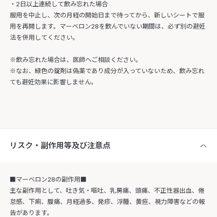
・2日以上連続して飲み忘れた場合
服用を中止し、次の月経の開始日まで待ってから、新しいシートで服
用を再開します。マーベロン28を飲んでいない期間は、必ず別の避妊
法を併用してください。
※飲み忘れた場合は、医師へご相談ください。
※なお、緑色の錠剤は偽薬であり成分が入っていないため、飲み忘れ
ても避妊効果に影響しません。
リスク・副作用等及び注意点
■マーベロン28の副作用■
主な副作用として、吐き気・嘔吐、乳房痛、頭痛、不正性器出血、倦
怠感、下痢、腹痛、月経過多、発疹、浮腫、黄疸、視力障害などの報
告があります。