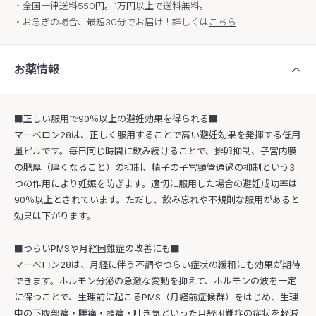
・全国一律送料550円。1万円以上で送料無料。
・お急ぎの場合、最短30分でお届け！詳しくは
こちら
お薬情報
■正しい服用で90％以上の避妊効果を得られる■
マーベロン28は、正しく服用することで高い避妊効果を発揮する低用
量ピルです。毎日同じ時間に飲み続けることで、排卵抑制、子宮内膜
の肥厚（厚くなること）の抑制、精子の子宮頸管通過の抑制という3
つの作用により妊娠を防ぎます。適切に服用した場合の避妊成功率は
90％以上とされています。ただし、飲み忘れや不規則な服用があると
効果は下がります。
■つらいPMSや月経困難症の改善にも■
マーベロン28は、月経に伴う不調やつらい症状の緩和にも効果が期待
できます。ホルモン分泌の急激な変動を抑えて、ホルモンの波を一定
に保つことで、生理前に起こるPMS（月経前症候群）をはじめ、生理
中の下腹部痛・腰痛・頭痛・吐き気といった月経困難症の症状を軽減