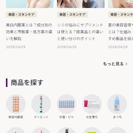
美容・スキンケア
美容・スキンケア
美容・スキン
美白内服薬とは？成分別の
シミの悩みにサプリメント
夏の美容習慣
効果と市販薬・処方薬の違
は使える？医薬品との違い
とは？仕組み
いを解説
と使い分けのポイント
すめ製品を紹
2026/04/29
2026/04/29
2026/04/29
もっと見る
商品を探す
美容内服薬
ダイエット
生理・ピル
女性薄毛
まつ毛