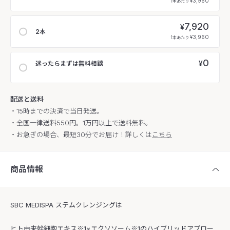
¥3,960
1本あたり
7,920
¥
2本
¥3,960
1本あたり
0
¥
迷ったらまずは無料相談
配送と送料
・15時までの決済で当日発送。
・全国一律送料550円。1万円以上で送料無料。
・お急ぎの場合、最短30分でお届け！詳しくは
こちら
商品情報
SBC MEDISPA ステムクレンジングは
ヒト由来幹細胞エキス※1×エクソソーム※1のハイブリッドアプロー