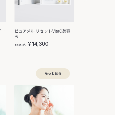
ダー
ピュアメル リセットVitaC美容
ピュアメル リセ
液
￥9,680
1個あたり
￥14,300
8本あたり
もっと見る