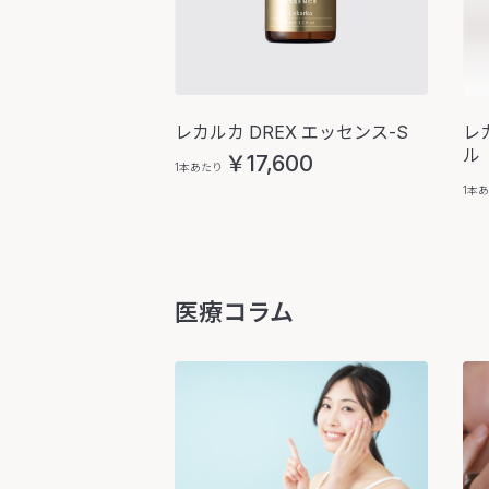
レ
レカルカ DREX エッセンス-S
ル
￥17,600
1本あたり
1本
医療コラム