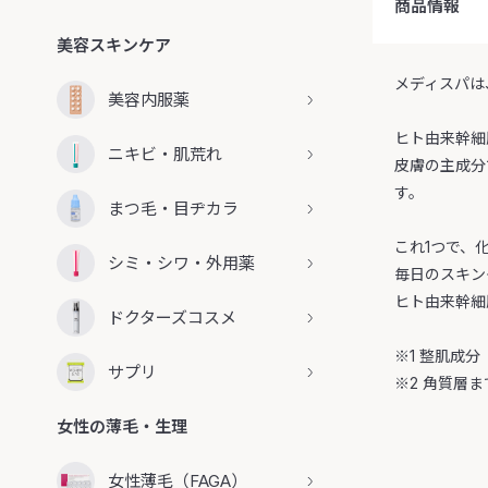
商品情報
美容スキンケア
メディスパは
美容内服薬
ヒト由来幹細
ニキビ・肌荒れ
皮膚の主成分
す。
まつ毛・目ヂカラ
これ1つで、
シミ・シワ・外用薬
毎日のスキン
ヒト由来幹細
ドクターズコスメ
※1 整肌成分
サプリ
※2 角質層ま
女性の薄毛・生理
女性薄毛（FAGA）