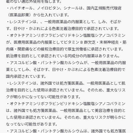
載のない適応外使用を指します。
・ハイチオール、ノイロビタン、シナールは、国内正規販売代理店
（医薬品卸業）から仕入れています。
・L-システインは、、一般用医薬品の内服薬として、しみ、そばか
す、日やけ・かぶれによる色素沈着治療目的で承認されています。
・オクトチアミンリボフラビンピリドキシン塩酸塩シアノコバラミン
が、医療用医薬品の内服薬としてビタミン B 群欠乏・末梢神経炎・筋
肉痛・関節痛などの緩和治療目的で厚生労働省に承認されています。
肌治療を目的として承認されている同成分の内服薬はありません。
・アスコルビン酸・パントテン酸カルシウムが、一般用医薬品の内服
薬としてしみ、そばかす、日やけ・かぶれによる色素沈着治療目的で
国内承認されています。
・L-システインは、諸外国では処方箋医薬品、一般用医薬品として肌
治療を目的とした使用は承認されていません。そのため、重大なリス
クが明らかになってない可能性があります。
・オクトチアミンリボフラビンピリドキシン塩酸塩シアノコバラミン
は、諸外国でも処方箋医薬品、一般用医薬品として美容治療を目的と
した使用は承認されていません。そのため、重大なリスクが明らかに
なってない可能性があります。
・アスコルビン酸・パントテン酸カルシウムは、諸外国でも処方箋医