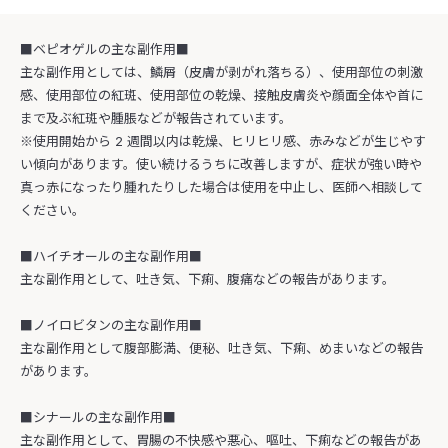
■ベピオゲルの主な副作用■
主な副作用としては、鱗屑（皮膚が剥がれ落ちる）、使用部位の刺激
感、使用部位の紅斑、使用部位の乾燥、接触皮膚炎や顔面全体や首に
まで及ぶ紅斑や腫脹などが報告されています。
※使用開始から 2 週間以内は乾燥、ヒリヒリ感、赤みなどが生じやす
い傾向があります。使い続けるうちに改善しますが、症状が強い時や
真っ赤になったり腫れたりした場合は使用を中止し、医師へ相談して
ください。
■ハイチオールの主な副作用■
主な副作用として、吐き気、下痢、腹痛などの報告があります。
■ノイロビタンの主な副作用■
主な副作用として腹部膨満、便秘、吐き気、下痢、めまいなどの報告
があります。
■シナールの主な副作用■
主な副作用として、胃腸の不快感や悪心、嘔吐、下痢などの報告があ