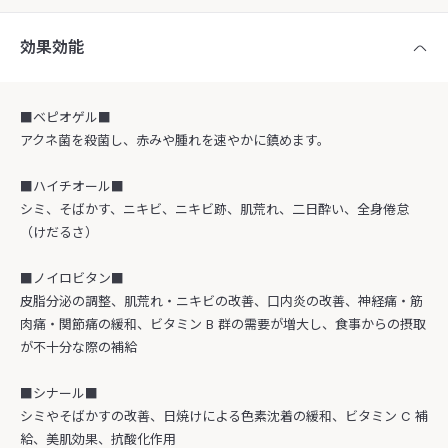
効果効能
■ベピオゲル■
アクネ菌を殺菌し、赤みや腫れを速やかに鎮めます。
■ハイチオール■
シミ、そばかす、ニキビ、ニキビ跡、肌荒れ、二日酔い、全身倦怠
（けだるさ）
■ノイロビタン■
皮脂分泌の調整、肌荒れ・ニキビの改善、口内炎の改善、神経痛・筋
肉痛・関節痛の緩和、ビタミン B 群の需要が増大し、食事からの摂取
が不十分な際の補給
■シナール■
シミやそばかすの改善、日焼けによる色素沈着の緩和、ビタミン C 補
給、美肌効果、抗酸化作用