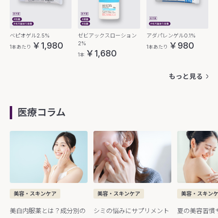
ベピオゲル2.5%
ゼビアックスローション
アダパレンゲル0.1%
2%
￥1,980
￥980
1本あたり
1本あたり
￥1,680
1本
もっと見る
医療コラム
美容・スキンケア
美容・スキンケア
美容・スキン
美白内服薬とは？成分別の
シミの悩みにサプリメント
夏の美容習慣