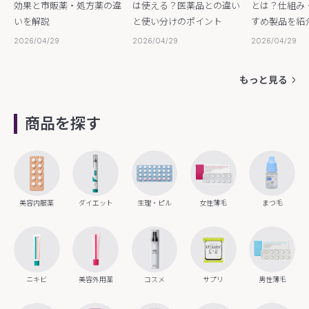
効果と市販薬・処方薬の違
は使える？医薬品との違い
とは？仕組み
いを解説
と使い分けのポイント
すめ製品を紹
2026/04/29
2026/04/29
2026/04/29
もっと見る
商品を探す
美容内服薬
ダイエット
生理・ピル
女性薄毛
まつ毛
ニキビ
美容外用薬
コスメ
サプリ
男性薄毛