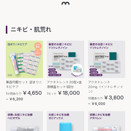
ニキビ・肌荒れ
美容内服セット 詰まりニ
アクネトレント30錠+血
アクネトレント
キビケア
液検査セット1回分
20mg（イソトレチノイ
ン）
￥4,650
￥18,000
1か月あたり
1セット
￥3,600
10錠あたり
~ ￥6,200
~ ￥6,000