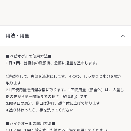
用法・用量
■ベピオゲルの使用方法■
1 日 1 回、就寝前の洗顔後、患部に適量を塗布します。
1.洗顔をして、患部を清潔にします。その後、しっかりと水分を拭き
取ります
2.1 回使用量を清潔な指に取ります。1 回使用量（顔全体）は、人差し
指の先から第一関節までの長さ（約 0.5g）です
3.眼や口の周辺、傷口は避け、顔全体に広げて塗ります
4.塗り終わったら、手を洗ってください
■ハイチオールの服用方法■
1 日 2 回、1 回 1 錠を水またはぬるま湯で服用してください。