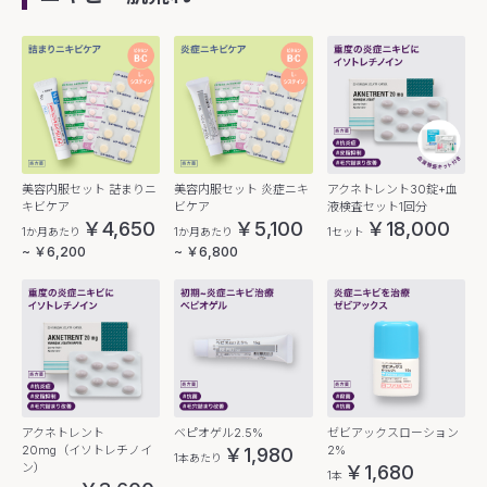
美容内服セット 詰まりニ
美容内服セット 炎症ニキ
アクネトレント30錠+血
キビケア
ビケア
液検査セット1回分
￥4,650
￥5,100
￥18,000
1か月あたり
1か月あたり
1セット
~ ￥6,200
~ ￥6,800
アクネトレント
ベピオゲル2.5%
ゼビアックスローション
20mg（イソトレチノイ
2%
￥1,980
1本あたり
ン）
￥1,680
1本