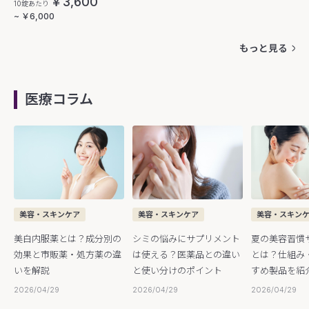
￥3,600
10錠あたり
~ ￥6,000
もっと見る
医療コラム
美容・スキンケア
美容・スキンケア
美容・スキン
美白内服薬とは？成分別の
シミの悩みにサプリメント
夏の美容習慣
効果と市販薬・処方薬の違
は使える？医薬品との違い
とは？仕組み
いを解説
と使い分けのポイント
すめ製品を紹
2026/04/29
2026/04/29
2026/04/29