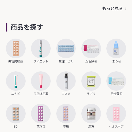
もっと見る
商品を探す
美容内服薬
ダイエット
生理・ピル
女性薄毛
まつ毛
ニキビ
美容外用薬
コスメ
サプリ
男性薄毛
ED
花粉症
不眠
漢方
ヘルスケア