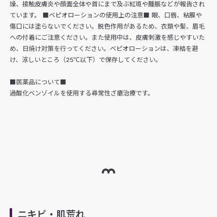
燥、接触皮膚炎や顔面全体や首にまで及ぶ紅斑や腫脹などが報告され
ています。 ■ベピオローションの使用上の注意■ 眼、口唇、粘膜や
傷口には塗らないでください。脱色作用があるため、衣類や髪、眉毛
への付着にご注意ください。また使用中は、皮膚刺激を感じやすいた
め、日焼け対策を行ってください。ベピオローションは、凍結を避
け、涼しいところ（25℃以下）で保存してください。
■医薬品について■
過酸化ベンゾイルを使用する尋常性ざ瘡治療です。
ニキビ・肌荒れ