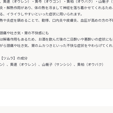
、黄連（オウレン）・黄芩（オウゴン）・黄柏（オウバク）・山梔子（
炎・解熱作用があり、体の熱を冷まして神経を落ち着かせてくれるため
る、イライラしやすいといった症状に用いられます。
熱や炎症を鎮めることで、動悸、口内炎や皮膚炎、血圧が高めの方の不
頭痛や吐き気・胃の不快感にも
は解毒作用もあるため、お酒を飲んだ後の二日酔いや悪酔いの症状にも
がら頭痛や吐き気、胃のムカつきといった不快な症状をやわらげてくれ
【ツムラ】の成分
ン）、黄連（オウレン）、山梔子（サンシシ）、黄柏（オウバク）