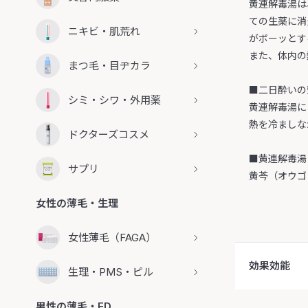
黄連解毒湯は
ての生薬に消
ニキビ・肌荒れ
がボーッとす
また、体内の
まつ毛・目ヂカラ
■二日酔いの
シミ・シワ・外用薬
黄連解毒湯に
熱を冷ましな
ドクターズコスメ
■黄連解毒湯
サプリ
黄芩（オウゴ
女性の薄毛・生理
女性薄毛（FAGA）
効果効能
生理・PMS・ピル
男性の薄毛・ED