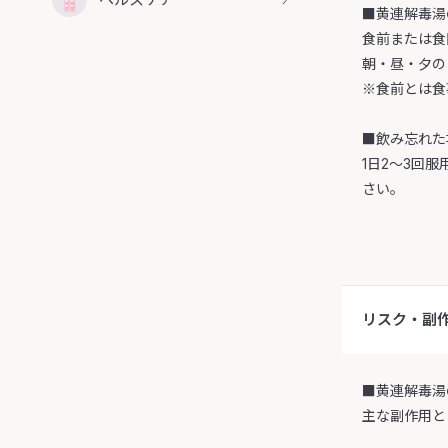
■黄連解毒湯
食前または食
朝・昼・夕の
※食前とは食
■飲み忘れた
1日2～3回
さい。
リスク・副
■黄連解毒湯
主な副作用と