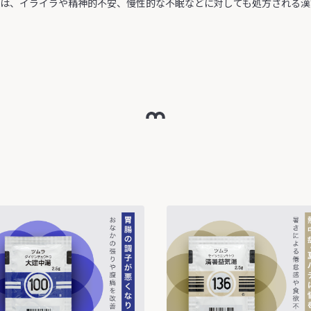
毒湯は、イライラや精神的不安、慢性的な不眠などに対しても処方される