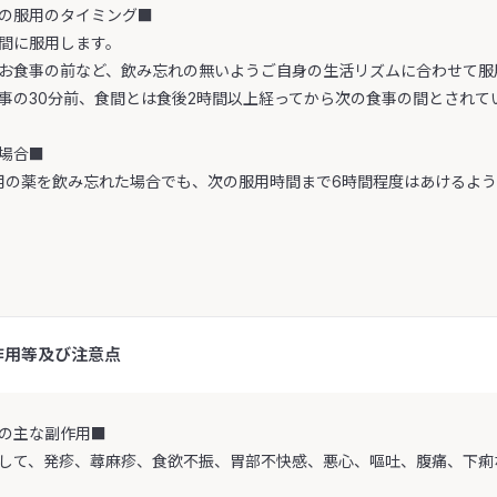
の服用のタイミング■
間に服用します。
お食事の前など、飲み忘れの無いようご自身の生活リズムに合わせて服
事の30分前、食間とは食後2時間以上経ってから次の食事の間とされて
場合■
服用の薬を飲み忘れた場合でも、次の服用時間まで6時間程度はあけるよ
作用等及び注意点
の主な副作用■
して、発疹、蕁麻疹、食欲不振、胃部不快感、悪心、嘔吐、腹痛、下痢