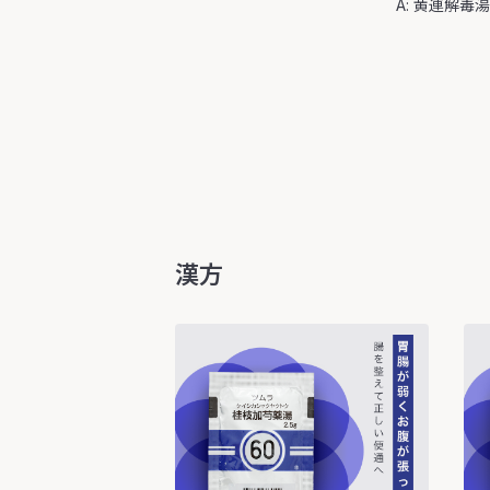
A: 黄連解
漢方