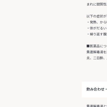
まれに間質性
以下の症状が
・発熱、から
・体がだるい
・繰り返す腹
■医薬品につ
黄連解毒湯を
炎、二日酔、
飲み合わせ
黄連解毒湯と