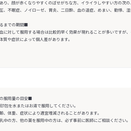
あり、顔が赤くなりやすくのぼせがちな方、イライラしやすい方の次の
圧、不眠症、ノイローゼ、胃炎、二日酔、血の道症、めまい、動悸、湿
るまでの期間■
血に対して服用する場合は比較的早く効果が現れることが多いですが、
体質や症状によって個人差があります。
の服用量の目安■
、1回1包を水またはお湯で服用してください。
齢、体重、症状により適宜増減されることがあります。
乳中の方、他の薬を服用中の方は、必ず事前に医師にご相談ください。