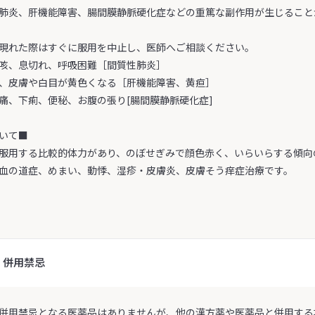
肺炎、肝機能障害、腸間膜静脈硬化症などの重篤な副作用が生じること
現れた際はすぐに服用を中止し、医師へご相談ください。
咳、息切れ、呼吸困難［間質性肺炎］
、皮膚や白目が黄色くなる［肝機能障害、黄疸］
痛、下痢、便秘、お腹の張り[腸間膜静脈硬化症]
いて■
服用する比較的体力があり、のぼせぎみで顔色赤く、いらいらする傾向
血の道症、めまい、動悸、湿疹・皮膚炎、皮膚そう痒症治療です。
・併用禁忌
併用禁忌となる医薬品はありませんが、他の漢方薬や医薬品と併用する