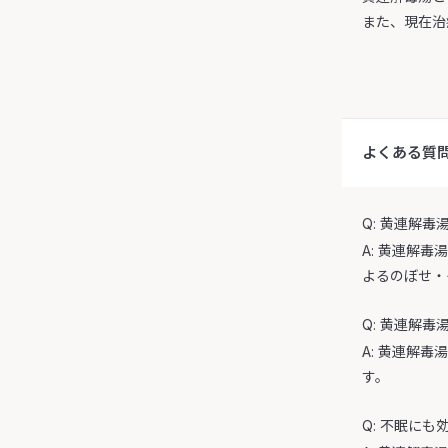
また、現在治
よくある質
Q: 黄連解
A: 黄連解
よるのぼせ・
Q: 黄連解
A: 黄連解
す。
Q: 不眠に