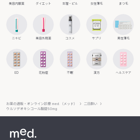
美容内服薬
ダイエット
生理・ピル
女性薄毛
まつ毛
ニキビ
美容外用薬
コスメ
サプリ
男性薄毛
ED
花粉症
不眠
漢方
ヘルスケア
お薬の通販・オンライン診療 med.（メッド）
二日酔い
ウルソデオキシコール酸錠50mg