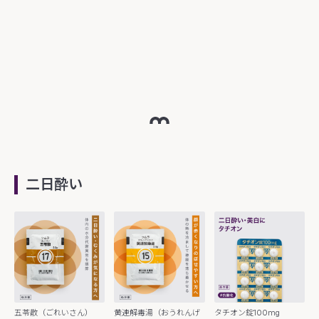
二日酔い
五苓散（ごれいさん）
黄連解毒湯（おうれんげ
タチオン錠100mg