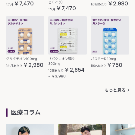
どくとう）
￥7,470
￥2,980
1か月
1か月あたり
￥7,470
1か月
グルタチオン100mg
リパクレオン顆粒
ガスターD20mg
300mg
￥2,980
￥750
1か月あたり
10錠あたり
￥2,654
10回あたり
~ ￥3,980
もっと見る
医療コラム