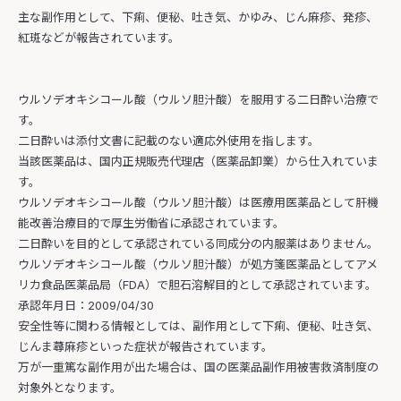
主な副作用として、下痢、便秘、吐き気、かゆみ、じん麻疹、発疹、
紅斑などが報告されています。
ウルソデオキシコール酸（ウルソ胆汁酸）を服用する二日酔い治療で
す。
二日酔いは添付文書に記載のない適応外使用を指します。
当該医薬品は、国内正規販売代理店（医薬品卸業）から仕入れていま
す。
ウルソデオキシコール酸（ウルソ胆汁酸）は医療用医薬品として肝機
能改善治療目的で厚生労働省に承認されています。
二日酔いを目的として承認されている同成分の内服薬はありません。
ウルソデオキシコール酸（ウルソ胆汁酸）が処方箋医薬品としてアメ
リカ食品医薬品局（FDA）で胆石溶解目的として承認されています。
承認年月日：2009/04/30
安全性等に関わる情報としては、副作用として下痢、便秘、吐き気、
じんま蕁麻疹といった症状が報告されています。
万が一重篤な副作用が出た場合は、国の医薬品副作用被害救済制度の
対象外となります。