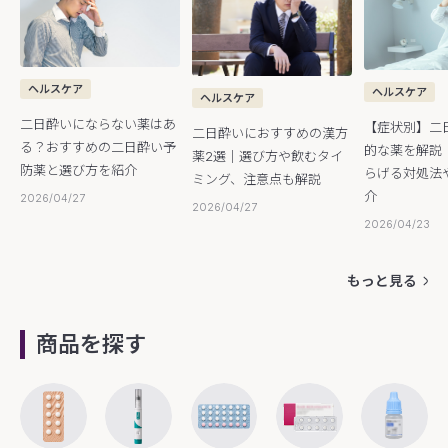
ヘルスケア
ヘルスケア
ヘルスケア
二日酔いにならない薬はあ
【症状別】二
二日酔いにおすすめの漢方
る？おすすめの二日酔い予
的な薬を解説
薬2選｜選び方や飲むタイ
防薬と選び方を紹介
らげる対処法
ミング、注意点も解説
介
2026/04/27
2026/04/27
2026/04/23
もっと見る
商品を探す