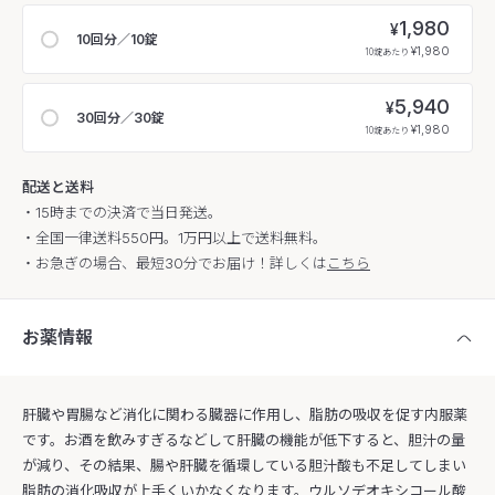
1,980
¥
10回分／10錠
¥1,980
10錠あたり
5,940
¥
30回分／30錠
¥1,980
10錠あたり
配送と送料
・15時までの決済で当日発送。
・全国一律送料550円。1万円以上で送料無料。
・お急ぎの場合、最短30分でお届け！詳しくは
こちら
お薬情報
肝臓や胃腸など消化に関わる臓器に作用し、脂肪の吸収を促す内服薬
です。お酒を飲みすぎるなどして肝臓の機能が低下すると、胆汁の量
が減り、その結果、腸や肝臓を循環している胆汁酸も不足してしまい
脂肪の消化吸収が上手くいかなくなります。ウルソデオキシコール酸