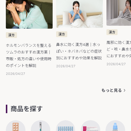
漢方
漢方
漢方
風邪に効く漢
鼻水に効く漢方4選｜水っ
ホルモンバランスを整える
ど・咳・鼻水
ぽい・ネバネバなどの症状
ツムラのおすすめ漢方薬｜
におすすめや
別におすすめや効果を解説
市販・処方の違いや使用時
2026/04/27
のポイントを解説
2026/04/27
2026/04/27
もっと見る
商品を探す