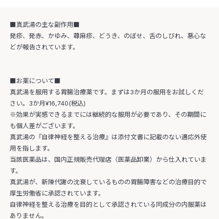
■真武湯の主な副作用■
発疹、発赤、かゆみ、蕁麻疹、どうき、のぼせ、舌のしびれ、悪心な
どが報告されています。
■お薬について■
真武湯を服用する胃腸治療薬です。まずは3か月の服用をお試しくだ
さい。3か月¥16,740(税込)
※効果が実感できるまでには継続的な服用が必要であり、その期間に
も個人差がございます。
真武湯の『自律神経を整える治療』は添付文書に記載のない適応外使
用を指します。
当該医薬品は、国内正規販売代理店（医薬品卸業）から仕入れていま
す。
真武湯が、新陳代謝の沈衰しているものの胃腸障害などの治療目的で
厚生労働省に承認されています。
自律神経を整える治療を目的として承認されている同成分の内服薬は
ありません。