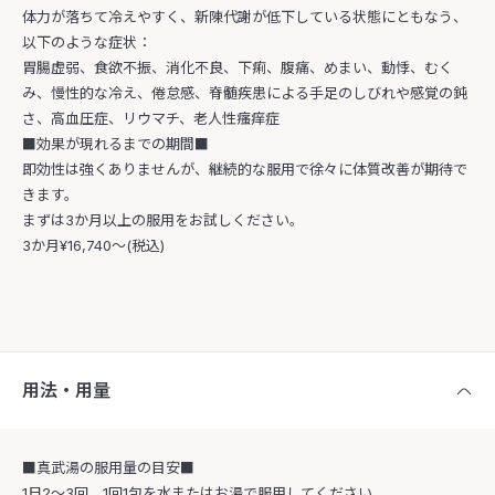
体力が落ちて冷えやすく、新陳代謝が低下している状態にともなう、
以下のような症状：
胃腸虚弱、食欲不振、消化不良、下痢、腹痛、めまい、動悸、むく
み、慢性的な冷え、倦怠感、脊髄疾患による手足のしびれや感覚の鈍
さ、高血圧症、リウマチ、老人性瘙痒症
■効果が現れるまでの期間■
即効性は強くありませんが、継続的な服用で徐々に体質改善が期待で
きます。
まずは3か月以上の服用をお試しください。
3か月¥16,740〜(税込)
用法・用量
■真武湯の服用量の目安■
1日2～3回、1回1包を水またはお湯で服用してください。