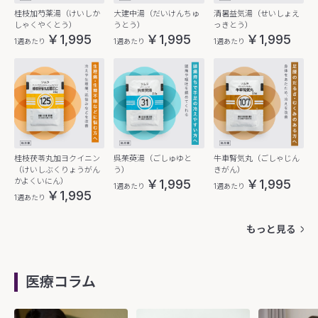
桂枝加芍薬湯（けいしか
大建中湯（だいけんちゅ
清暑益気湯（せいしょえ
しゃくやくとう）
うとう）
っきとう）
￥1,995
￥1,995
￥1,995
1週あたり
1週あたり
1週あたり
桂枝茯苓丸加ヨクイニン
呉茱萸湯（ごしゅゆと
牛車腎気丸（ごしゃじん
（けいしぶくりょうがん
う）
きがん）
かよくいにん）
￥1,995
￥1,995
1週あたり
1週あたり
￥1,995
1週あたり
もっと見る
医療コラム