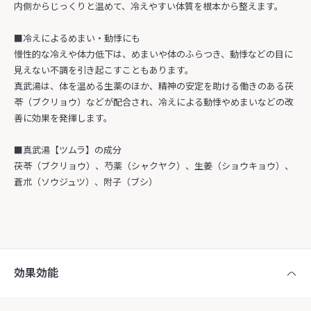
内側からじっくりと温めて、冷えやすい体質を根本から整えます。
■冷えによるめまい・動悸にも
慢性的な冷えや体力低下は、めまいや体のふらつき、動悸などの目に
見えない不調を引き起こすこともあります。
真武湯は、体を温める生薬のほか、精神の安定を助ける働きのある茯
苓（ブクリョウ）などが配合され、冷えによる動悸やめまいなどの改
善に効果を発揮します。
■真武湯【ツムラ】の成分
茯苓（ブクリョウ）、芍薬（シャクヤク）、生姜（ショウキョウ）、
蒼朮（ソウジュツ）、附子（ブシ）
効果効能