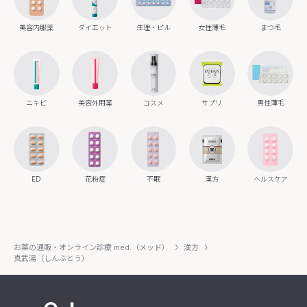
美容内服薬
ダイエット
生理・ピル
女性薄毛
まつ毛
ニキビ
美容外用薬
コスメ
サプリ
男性薄毛
ED
花粉症
不眠
漢方
ヘルスケア
お薬の通販・オンライン診療 med.（メッド）
漢方
真武湯（しんぶとう）