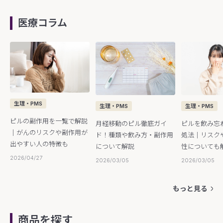
医療コラム
生理・PMS
生理・PMS
生理・PMS
ピルの副作用を一覧で解説
ピルを飲み忘
月経移動のピル徹底ガイ
｜がんのリスクや副作用が
処法｜リスク
ド！種類や飲み方・副作用
出やすい人の特徴も
性についても
について解説
2026/04/27
2026/03/05
2026/03/05
もっと見る
商品を探す