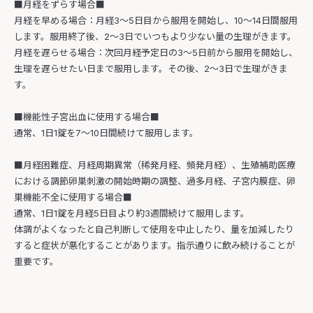
■月経をずらす場合■
月経を早める場合：月経3〜5日目から服用を開始し、10〜14日間服用
します。服用終了後、2〜3日でいつもより少ない量の生理がきます。
月経を遅らせる場合：次回月経予定日の3〜5日前から服用を開始し、
生理を遅らせたい日まで服用します。その後、2〜3日で生理がきま
す。
■機能性子宮出血に使用する場合■
通常、1日1錠を7〜10日間続けて服用します。
■月経困難症、月経周期異常（稀発月経、頻発月経）、生殖補助医療
における調節卵巣刺激の開始時期の調整、過多月経、子宮内膜症、卵
巣機能不全に使用する場合■
通常、1日1錠を月経5日目より約3週間続けて服用します。
体調がよくなったと自己判断して使用を中止したり、量を加減したり
すると症状が悪化することがあります。指示通りに飲み続けることが
重要です。