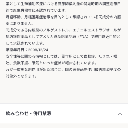
薬として生殖補助医療における調節卵巣刺激の開始時期の調整治療目
的で厚生労働省に承認されています。
月経移動、月経困難症治療を目的として承認されている同成分の内服
薬はありません。
同成分である内服薬のノルゲストレル、エチニルエストラジオールが
処方箋医薬品としてアメリカ食品医薬品局（FDA）で経口避妊目的と
して承認されています。
承認年月日：2008/12/24
安全性等に関わる情報としては、副作用として血栓症、吐き気・嘔
吐、食欲不振、眠気といった症状が報告されています。
万が一重篤な副作用が出た場合は、国の医薬品副作用被害救済制度の
対象外となります。
飲み合わせ・併用禁忌