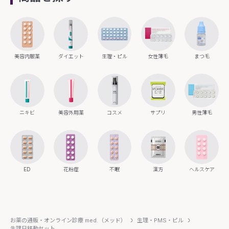
美容内服薬
ダイエット
生理・ピル
女性薄毛
まつ毛
ニキビ
美容外用薬
コスメ
サプリ
男性薄毛
ED
花粉症
不眠
漢方
ヘルスケア
お薬の通販・オンライン診療 med.（メッド）
生理・PMS・ピル
生理日移動セット