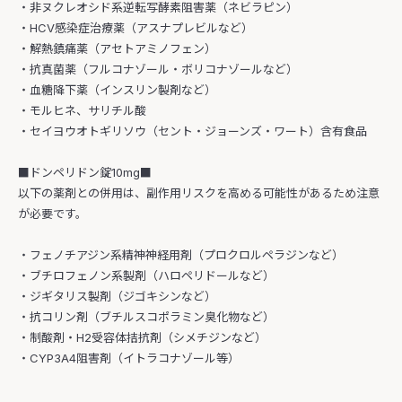
・非ヌクレオシド系逆転写酵素阻害薬（ネビラピン）
・HCV感染症治療薬（アスナプレビルなど）
・解熱鎮痛薬（アセトアミノフェン）
・抗真菌薬（フルコナゾール・ボリコナゾールなど）
・血糖降下薬（インスリン製剤など）
・モルヒネ、サリチル酸
・セイヨウオトギリソウ（セント・ジョーンズ・ワート）含有食品
■ドンペリドン錠10mg■
以下の薬剤との併用は、副作用リスクを高める可能性があるため注意
が必要です。
・フェノチアジン系精神神経用剤（プロクロルペラジンなど）
・ブチロフェノン系製剤（ハロペリドールなど）
・ジギタリス製剤（ジゴキシンなど）
・抗コリン剤（ブチルスコポラミン臭化物など）
・制酸剤・H2受容体拮抗剤（シメチジンなど）
・CYP3A4阻害剤（イトラコナゾール等）