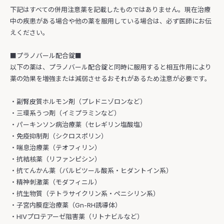
下記はすべての併用注意薬を記載したものではありません。現在治療
中の疾患がある場合や他の薬を服用している場合は、必ず医師にお伝
えください。
■プラノバール配合錠■
以下の薬は、プラノバール配合錠と同時に服用すると相互作用により
薬の効果を増強または減弱させるおそれがあるため注意が必要です。
・副腎皮質ホルモン剤（プレドニゾロンなど）
・三環系うつ剤（イミプラミンなど）
・パーキンソン病治療薬（セレギリン塩酸塩）
・免疫抑制剤（シクロスポリン）
・喘息治療薬（テオフィリン）
・抗結核薬（リファンピシン）
・抗てんかん薬（バルビツール酸系・ヒダントイン系）
・精神刺激薬（モダフィニル）
・抗生物質（テトラサイクリン系・ペニシリン系）
・子宮内膜症治療薬（Gn-RH誘導体）
・HIVプロテアーゼ阻害薬（リトナビルなど）