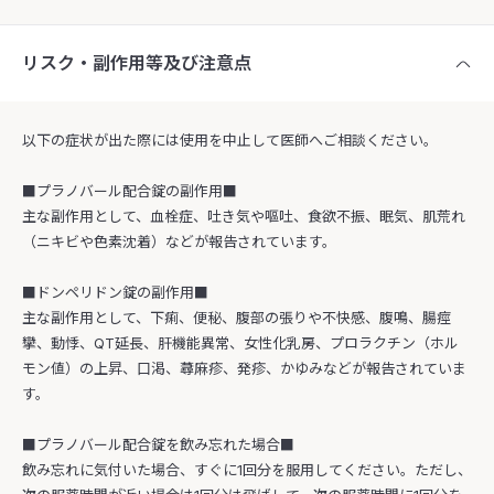
リスク・副作用等及び注意点
以下の症状が出た際には使用を中止して医師へご相談ください。
■プラノバール配合錠の副作用■
主な副作用として、血栓症、吐き気や嘔吐、食欲不振、眠気、肌荒れ
（ニキビや色素沈着）などが報告されています。
■ドンペリドン錠の副作用■
主な副作用として、下痢、便秘、腹部の張りや不快感、腹鳴、腸痙
攣、動悸、QT延長、肝機能異常、女性化乳房、プロラクチン（ホル
モン値）の上昇、口渇、蕁麻疹、発疹、かゆみなどが報告されていま
す。
■プラノバール配合錠を飲み忘れた場合■
飲み忘れに気付いた場合、すぐに1回分を服用してください。ただし、