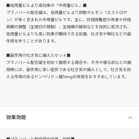
■低用量ピルより高効果の「中用量ピル」■
プラノバール配合錠は、低用量ピルより卵胞ホルモン（エストロゲ
ン）が多く含まれた中用量ピルです。主に、月経困難症の改善や月経
周期の調整（生理日の移動）、生理痛の緩和などを目的に処方され、
低用量ピルよりも高い効果が期待できる反面、吐き気や嘔吐などの副
作用を伴うことがあります。
■副作用の吐き気に備えたセット■
プラノバール配合錠を初めて服用する場合や、夕方や寝る前などの服
用時には、副作用に多い症状である吐き気の備えとして、吐き気を抑
える作用のあるドンペリドン錠10mgの併用をおすすめしています。
効果効能