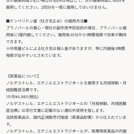
次の服薬時間が近い場合は1回分は飛ばして、次の服薬時間に1回分を
服用してください。2回分を一度に服用してはいけません。
■ドンペリドン錠（吐き気止め）の服用方法■
プラノバールの悪心・嘔吐の副作用予防目的の場合、プラノバール服
用後に1錠内服してください。服用後30分から1時間程度で効果が期待
できます。
※中用量ピルによる吐き気は個人差がありますが、特に内服後3時間
程度が出やすいとされています。
【医薬品について】
ノルゲストレル、エチニルエストラジオールを服用する月経移動・月
経困難症治療です。
1か月¥4,980(税込)
ノルゲストレル、エチニルエストラジオールの『月経移動、月経困難
症治療』は添付文書に記載のない適応外使用を指します。
当該医薬品は、国内正規販売代理店（医薬品卸業）から仕入れていま
す。
ノルゲストレル、エチニルエストラジオールが、医療用医薬品の内服