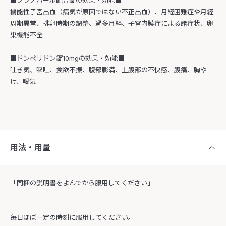
■プラノバール配合錠の効果・効能■
機能性子宮出血（病気が原因ではない不正出血）、月経困難症や月経
周期異常、排卵時期の調整、過多月経、子宮内膜症による諸症状、卵
巣機能不全
■ドンペリドン錠10mgの効果・効能■
吐き気、嘔吐、食欲不振、腹部膨満、上腹部の不快感、腹痛、胸や
け、曖気
用法・用量
「同梱の説明書をよんでから服用してください」
毎日ほぼ一定の時刻に服用してください。